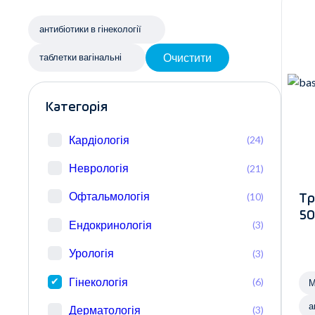
антибіотики в гінекології
Очистити
таблетки вагінальні
Категорія
Кардіологія
(24)
Неврологія
(21)
Офтальмологія
(10)
Тр
50
Ендокринологія
(3)
Урологія
(3)
Гінекологія
(6)
М
а
Дерматологія
(3)