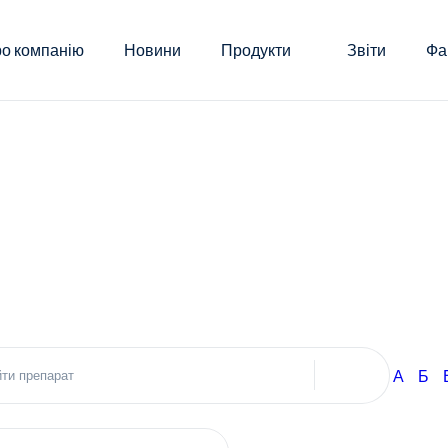
о компанію
Новини
Продукти
Звіти
Фа
А
Б