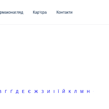
рмаконагляд
Кар'єра
Контакти
В
Г
Ґ
Д
Е
Є
Ж
З
И
І
Ї
Й
К
Л
М
Н
О
П