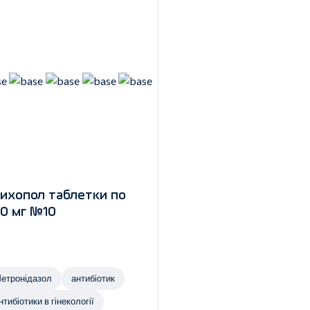
ихопол таблетки по
0 мг №10
етронідазол
антибіотик
нтибіотики в гінекології