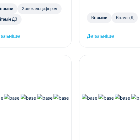
ітаміни
Холекальциферол
Вітаміни
Вітамін Д
ітамін Д3
тальніше
Детальніше