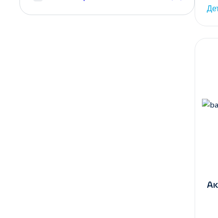
Де
Ак