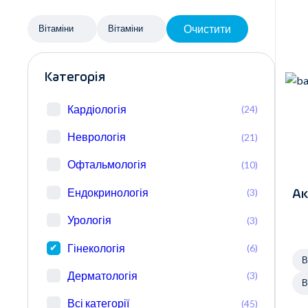
Очистити
Вітаміни
Вітаміни
Категорія
Кардіологія
(24)
Неврологія
(21)
Офтальмологія
(10)
Ендокринологія
(3)
Ак
Урологія
(3)
Гінекологія
(6)
В
Дерматологія
(3)
В
Всі категорії
(45)