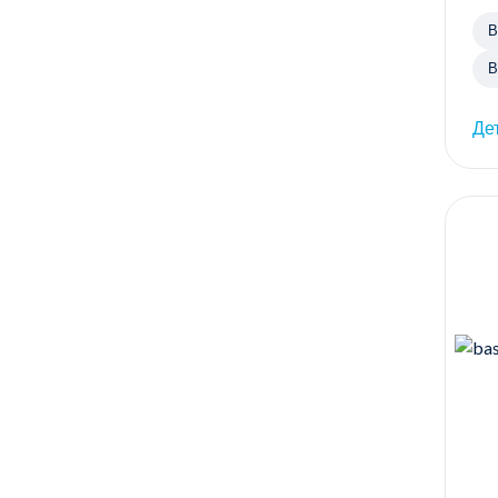
В
В
Де