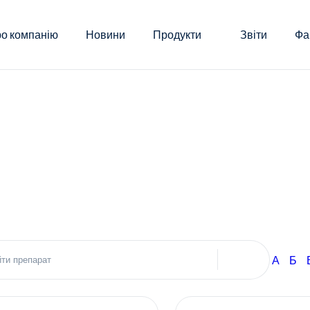
о компанію
Новини
Продукти
Звіти
Фа
А
Б