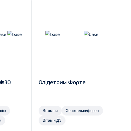
 №30
Олідетрим Форте
и магнію
Вітаміни
Холекальциферол
и
Вітамін Д3