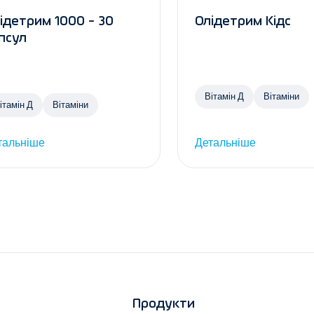
ідетрим 1000 - 30
Олідетрим Кідс
псул
Вітамін Д
Вітаміни
ітамін Д
Вітаміни
тальніше
Детальніше
Продукти