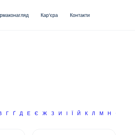
рмаконагляд
Кар'єра
Контакти
В
Г
Ґ
Д
Е
Є
Ж
З
И
І
Ї
Й
К
Л
М
Н
О
П