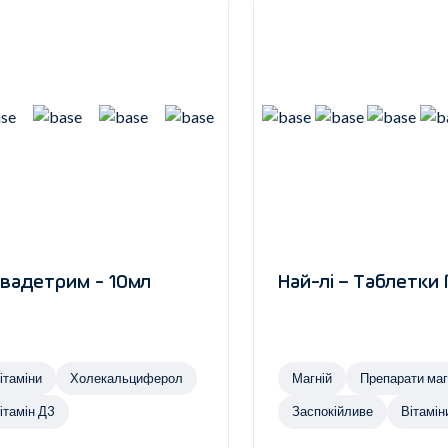
вадетрим - 10мл
Най-лі – Таблетки
ітаміни
Холекальциферол
Магній
Препарат
ітамін Д3
Заспокійливе
Вітамін