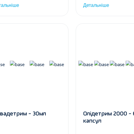
тальніше
Детальніше
вадетрим - 30мл
Олідетрим 2000 - 
капсул