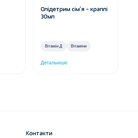
Олідетрим сім’я - краплі
30мл
Вітамін Д
Вітаміни
Детальніше
Контакти