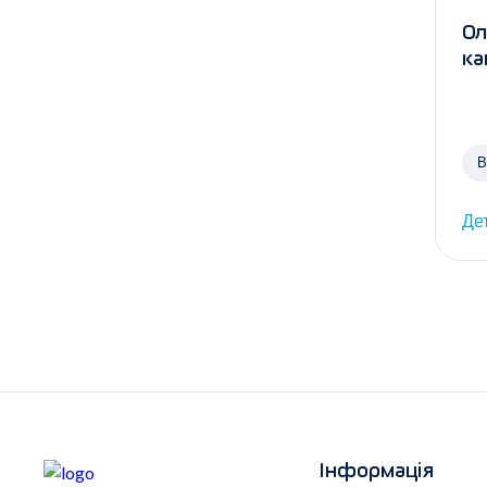
Ол
ка
В
Де
Інформація