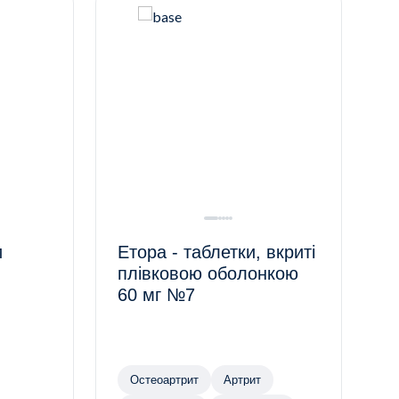
и
Етора - таблетки, вкриті
плівковою оболонкою
60 мг №7
Остеоартрит
Артрит