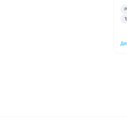
Р
Т
Де