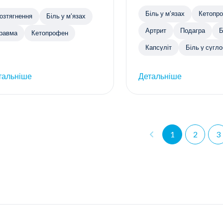
Біль у м’язах
Кетопр
озтягнення
Біль у м’язах
Артрит
Подагра
Б
равма
Кетопрофен
Капсуліт
Біль у сугл
тальніше
Детальніше
1
2
3