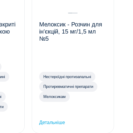
вкриті
Мелоксик - Розчин для
нкою
ін'єкцій, 15 мг/1,5 мл
№5
ині
Нестероїдні протизапальні
Протиревматичні препарати
і
Мелоксикам
ти
Детальніше