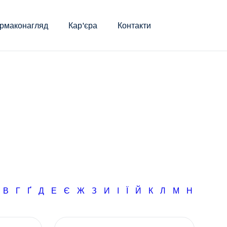
рмаконагляд
Кар'єра
Контакти
Б
В
Г
Ґ
Д
Е
Є
Ж
З
И
І
Ї
Й
К
Л
М
Н
О
П