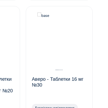
летки
Аверо - Таблетки 16 мг
№30
мг №20
Бетагістину дигідрохлорид