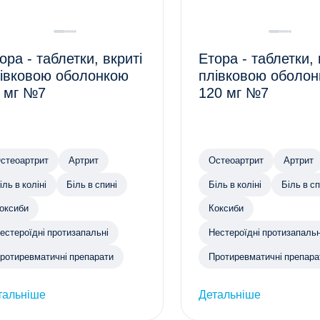
ора - таблетки, вкриті
Етора - таблетки, 
івковою оболонкою
плівковою оболо
 мг №7
120 мг №7
стеоартрит
Артрит
Остеоартрит
Артрит
іль в коліні
Біль в спині
Біль в коліні
Біль в сп
оксиби
Коксиби
естероїдні протизапальні
Нестероїдні протизапальн
ротиревматичні препарати
Протиревматичні препара
тальніше
Детальніше