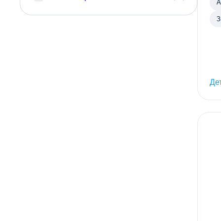
А
З
т
Де