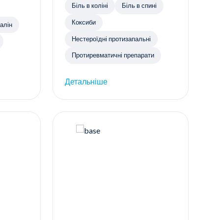
Біль в коліні
Біль в спині
Коксиби
алін
Нестероїдні протизапальні
Протиревматичні препарати
Детальніше