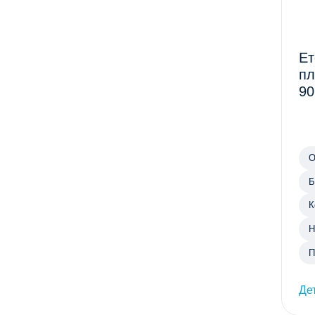
Ет
пл
90
О
Б
К
Н
П
Де