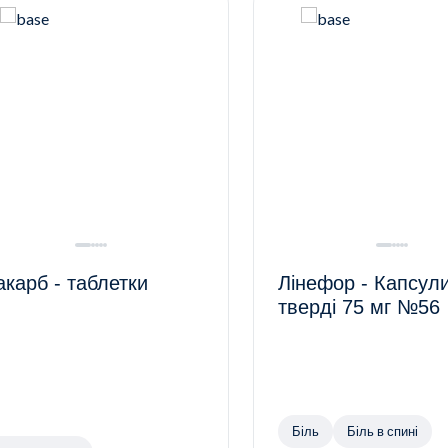
акарб - таблетки
Лінефор - Капсул
тверді 75 мг №56
Біль
Біль в спині