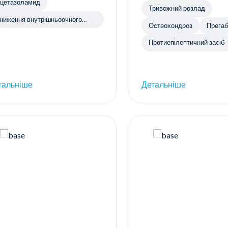
цетазоламид
Тривожний розлад
ниження внутрішньоочного
Остеохондроз
Прегаб
иску
Протиепілептичний засіб
тальніше
Детальніше