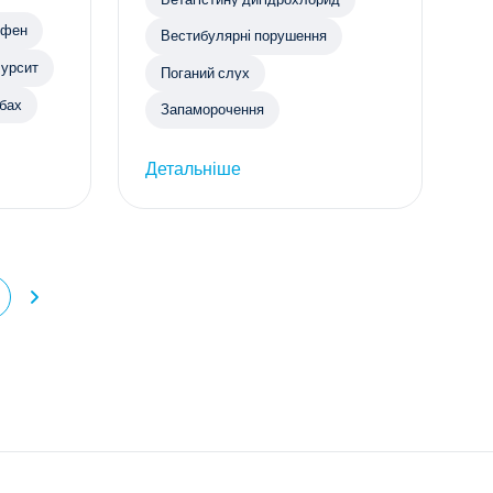
офен
Вестибулярні порушення
урсит
Поганий слух
обах
Запаморочення
Детальніше