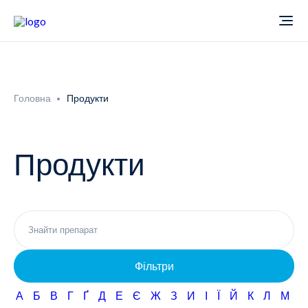
Про компанію
Головна
Продукти
Новини
Продукти
Продукти
Звіти
Кардіологія
Фармаконагляд
Неврологія
Фільтри
Кар'єра
Офтальмологія
А
Б
В
Г
Ґ
Д
Е
Є
Ж
З
И
І
Ї
Й
К
Л
М