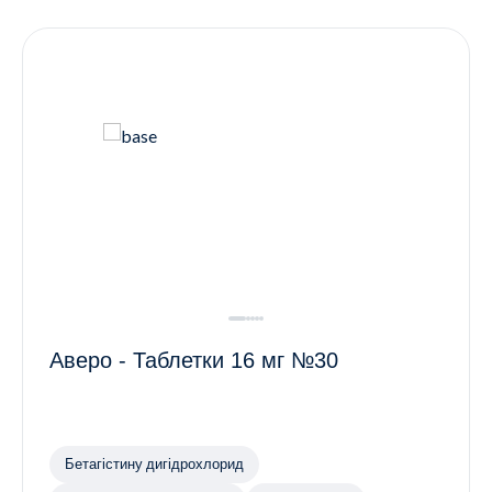
Контакти
Ендокринологія
Урологія
Гінекологія
Дерматологія
Всі категорії
Всі продукти
Аверо - Таблетки 16 мг №30
Бетагістину дигідрохлорид