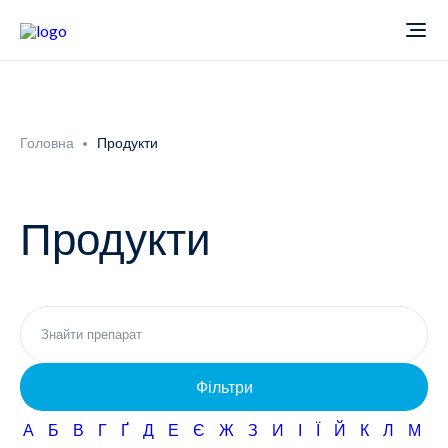
Про компанію
Головна
Продукти
Новини
Продукти
Продукти
Звіти
Кардіологія
Фармаконагляд
Неврологія
Фільтри
Кар'єра
Офтальмологія
А
Б
В
Г
Ґ
Д
Е
Є
Ж
З
И
І
Ї
Й
К
Л
М