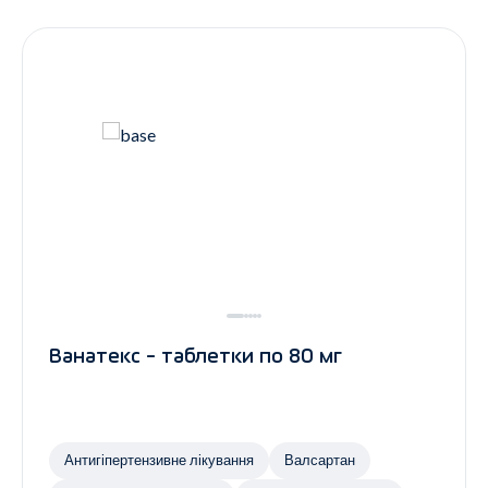
Контакти
Ендокринологія
Урологія
Гінекологія
Дерматологія
Всі категорії
Всі продукти
Ванатекс - таблетки по 80 мг
Антигіпертензивне лікування
Валсартан