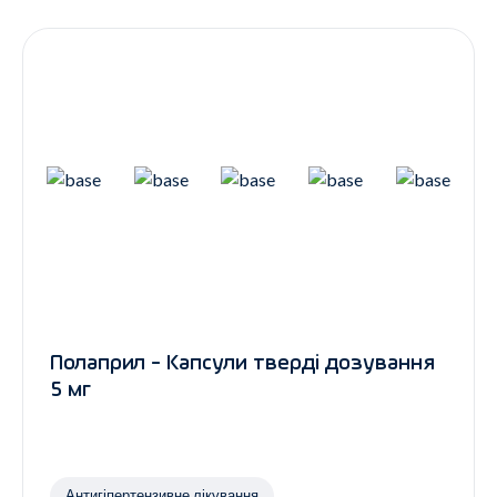
Контакти
Ендокринологія
Урологія
Гінекологія
Дерматологія
Всі категорії
Всі продукти
Полаприл - Капсули тверді дозування
5 мг
Антигіпертензивне лікування