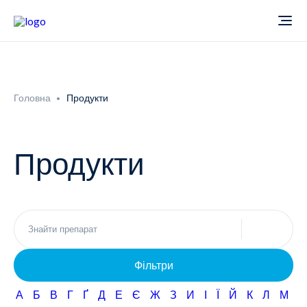
Про компанію
Головна
Продукти
Новини
Продукти
Продукти
Звіти
Кардіологія
Фармаконагляд
Неврологія
Фільтри
Кар'єра
Офтальмологія
А
Б
В
Г
Ґ
Д
Е
Є
Ж
З
И
І
Ї
Й
К
Л
М