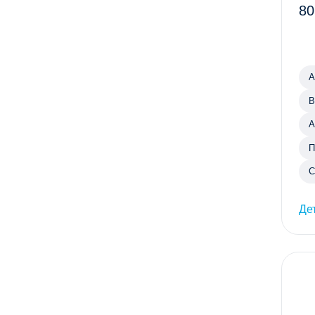
80
А
В
А
П
С
Де