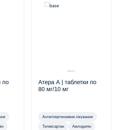
и по
Атера А | таблетки по
80 мг/10 мг
ння
Антигіпертензивне лікування
ін
Телмісартан
Амлодипін