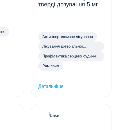
тверді дозування 5 мг
ння
Антигіпертензивне лікування
Лікування артеріальної
гіпертензії
Профілактика серцево-судинних
захворювань
Раміприл
Детальніше