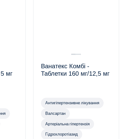
Ванатекс Комбі -
,5 мг
Таблетки 160 мг/12,5 мг
Антигіпертензивне лікування
ння
Валсартан
Артеріальна гіпертензія
Гідрохлоротіазид