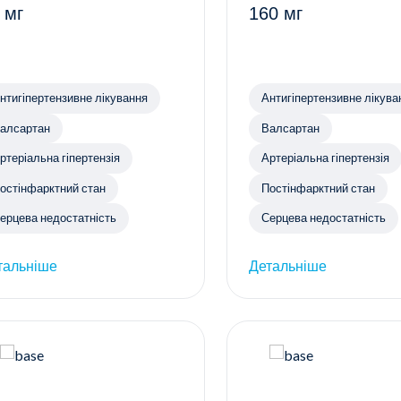
 мг
160 мг
нтигіпертензивне лікування
Антигіпертензивне лікува
алсартан
Валсартан
ртеріальна гіпертензія
Артеріальна гіпертензія
остінфарктний стан
Постінфарктний стан
ерцева недостатність
Серцева недостатність
тальніше
Детальніше