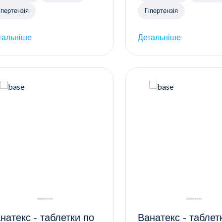
іпертензія
Гіпертензія
тальніше
Детальніше
натекс - таблетки по
Ванатекс - таблетки по