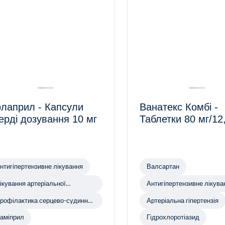
лаприл - Капсули
Ванатекс Комбі -
ерді дозування 10 мг
Таблетки 80 мг/12
нтигіпертензивне лікування
Валсартан
ікування артеріальної
Антигіпертензивне лікува
іпертензії
рофілактика серцево-судинних
Артеріальна гіпертензія
ахворювань
аміприл
Гідрохлоротіазид