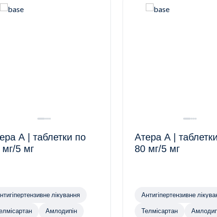
ера А | таблетки по
Атера А | таблетк
 мг/5 мг
80 мг/5 мг
нтигіпертензивне лікування
Антигіпертензивне лікува
елмісартан
Амлодипін
Телмісартан
Амлодип