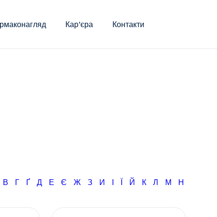
рмаконагляд
Кар'єра
Контакти
Б
В
Г
Ґ
Д
Е
Є
Ж
З
И
І
Ї
Й
К
Л
М
Н
О
П