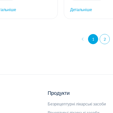
тальніше
Детальніше
1
2
Продукти
Безрецептурні лікарські засоби
Рецептурні лікарські засоби