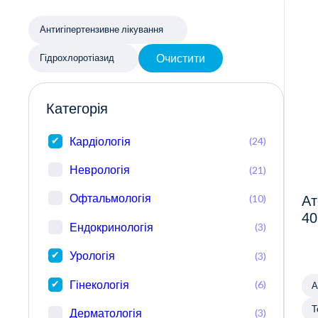
Антигіпертензивне лікування
Очистити
Гідрохлоротіазид
Категорія
Кардіологія
(24)
Неврологія
(21)
Офтальмологія
(10)
Ат
40
Ендокринологія
(3)
Урологія
(3)
Гінекологія
(6)
А
Т
Дерматологія
(3)