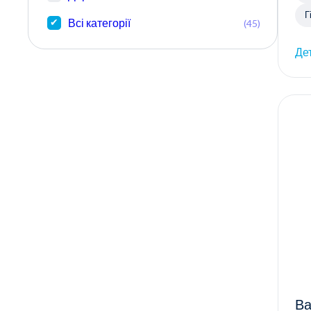
Г
Всі категорії
(45)
Де
Ва