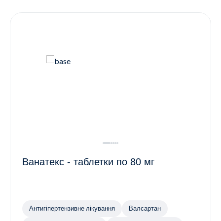
Контакти
Ендокринологія
Урологія
Гінекологія
Дерматологія
Всі категорії
Всі продукти
Ванатекс - таблетки по 80 мг
Антигіпертензивне лікування
Валсартан