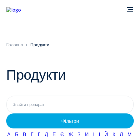
Про компанію
Головна
Продукти
Новини
Продукти
Продукти
Звіти
Кардіологія
Фармаконагляд
Неврологія
Фільтри
Кар'єра
Офтальмологія
А
Б
В
Г
Ґ
Д
Е
Є
Ж
З
И
І
Ї
Й
К
Л
М