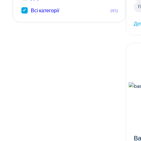
Г
Всі категорії
(45)
Де
Ва