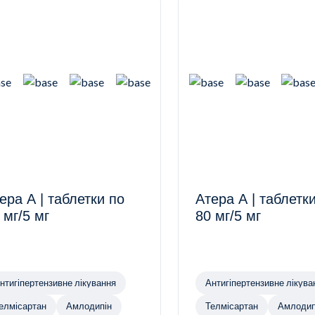
ера А | таблетки по
Атера А | таблетк
 мг/5 мг
80 мг/5 мг
нтигіпертензивне лікування
Антигіпертензивне лікува
елмісартан
Амлодипін
Телмісартан
Амлодип