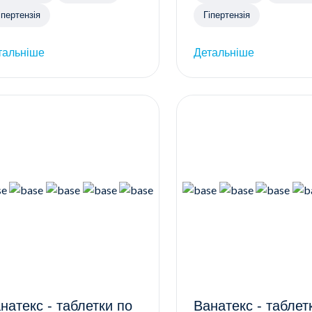
іпертензія
Гіпертензія
тальніше
Детальніше
натекс - таблетки по
Ванатекс - таблетки по