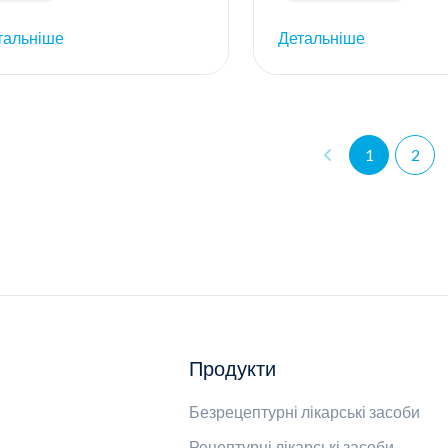
тальніше
Детальніше
1
2
Продукти
Безрецептурні лікарські засоби
Рецептурні лікарські засоби