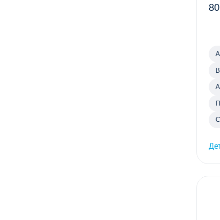
80
А
В
А
П
С
Де