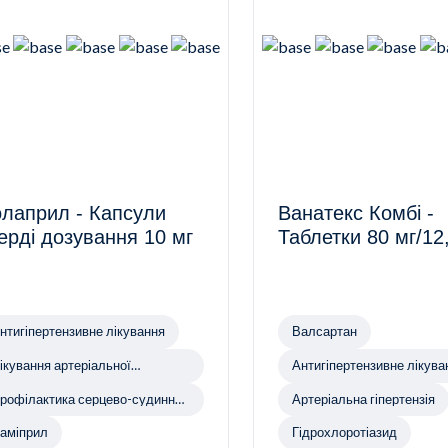
лаприл - Капсули
Ванатекс Комбі -
ерді дозування 10 мг
Таблетки 80 мг/12
нтигіпертензивне лікування
Валсартан
ікування артеріальної
Антигіпертензивне лікува
іпертензії
рофілактика серцево-судинних
Артеріальна гіпертензія
ахворювань
аміприл
Гідрохлоротіазид