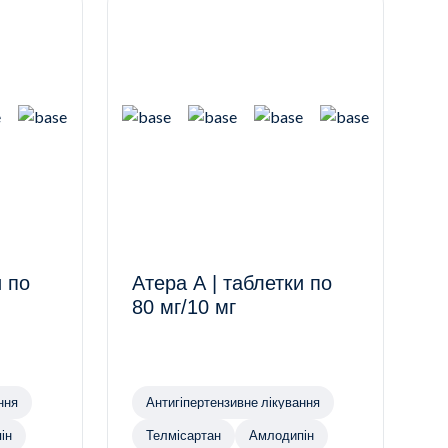
и по
Атера А | таблетки по
80 мг/10 мг
ння
Антигіпертензивне лікування
ін
Телмісартан
Амлодипін