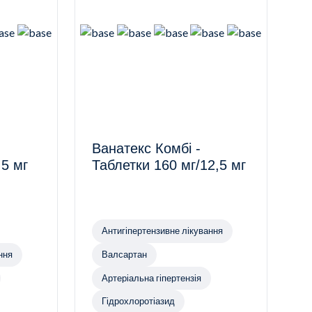
Ванатекс Комбі -
,5 мг
Таблетки 160 мг/12,5 мг
Антигіпертензивне лікування
ння
Валсартан
Артеріальна гіпертензія
Гідрохлоротіазид