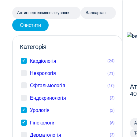
Антигіпертензивне лікування
Валсартан
Очистити
Категорія
Кардіологія
(24)
Неврологія
(21)
Офтальмологія
(10)
Ат
40
Ендокринологія
(3)
Урологія
(3)
Гінекологія
(6)
А
Т
Дерматологія
(3)