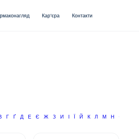
рмаконагляд
Кар'єра
Контакти
В
Г
Ґ
Д
Е
Є
Ж
З
И
І
Ї
Й
К
Л
М
Н
О
П