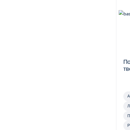
По
тв
А
Л
г
П
з
Р