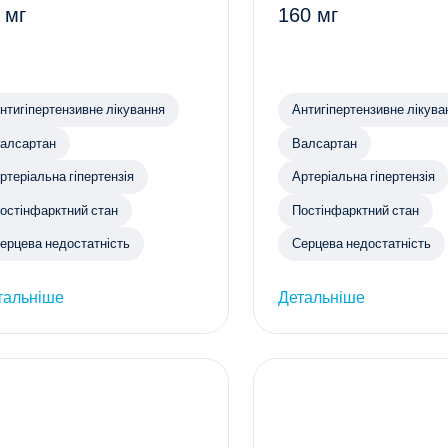
 мг
160 мг
нтигіпертензивне лікування
Антигіпертензивне лікува
алсартан
Валсартан
ртеріальна гіпертензія
Артеріальна гіпертензія
остінфарктний стан
Постінфарктний стан
ерцева недостатність
Серцева недостатність
тальніше
Детальніше