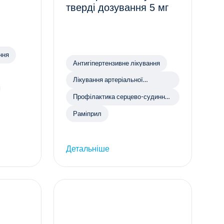
тверді дозування 5 мг
ння
Антигіпертензивне лікування
Лікування артеріальної
гіпертензії
Профілактика серцево-судинних
захворювань
Раміприл
Детальніше