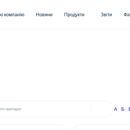
о компанію
Новини
Продукти
Звіти
Фа
А
Б