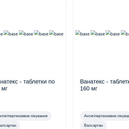
натекс - таблетки по
Ванатекс - таблетки по
 мг
160 мг
нтигіпертензивне лікування
Антигіпертензивне лікува
алсартан
Валсартан