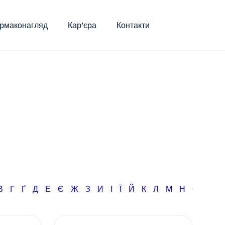
рмаконагляд
Кар'єра
Контакти
В
Г
Ґ
Д
Е
Є
Ж
З
И
І
Ї
Й
К
Л
М
Н
О
П