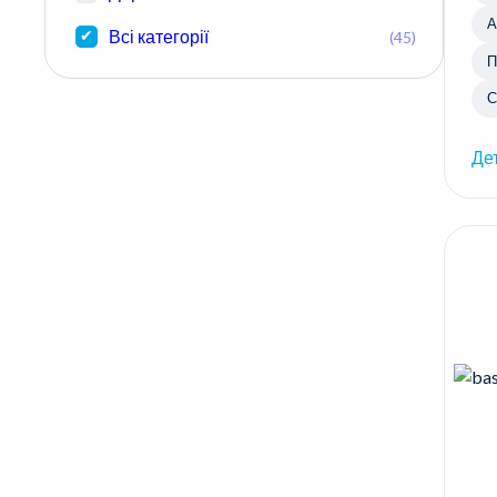
А
Всі категорії
(45)
П
С
Де