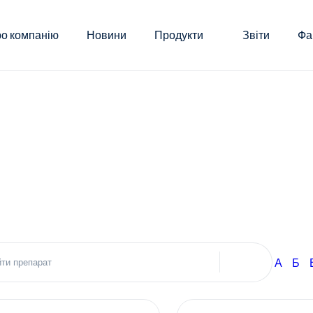
о компанію
Новини
Продукти
Звіти
Фа
А
Б