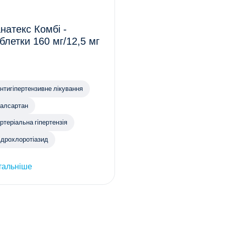
натекс Комбі -
блетки 160 мг/12,5 мг
нтигіпертензивне лікування
алсартан
ртеріальна гіпертензія
ідрохлоротіазид
тальніше