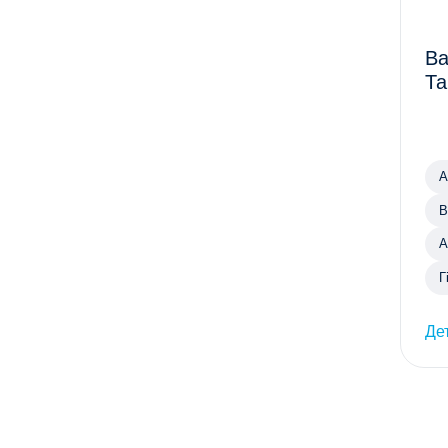
Ва
Та
А
В
А
Г
Де