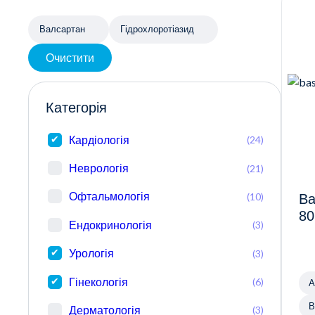
Валсартан
Гідрохлоротіазид
Очистити
Категорія
Кардіологія
(24)
Неврологія
(21)
Офтальмологія
(10)
Ва
80
Ендокринологія
(3)
Урологія
(3)
Гінекологія
(6)
А
В
Дерматологія
(3)