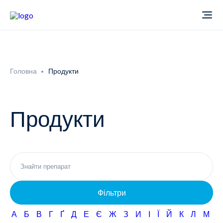
Про компанію
Головна
Продукти
Новини
Продукти
Продукти
Звіти
Кардіологія
Фармаконагляд
Неврологія
Фільтри
Кар'єра
Офтальмологія
А
Б
В
Г
Ґ
Д
Е
Є
Ж
З
И
І
Ї
Й
К
Л
М