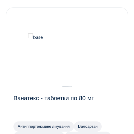
Контакти
Ендокринологія
Урологія
Гінекологія
Дерматологія
Всі категорії
Всі продукти
Ванатекс - таблетки по 80 мг
Антигіпертензивне лікування
Валсартан