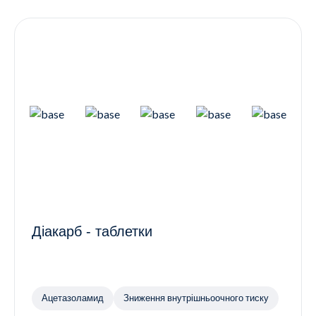
Контакти
Ендокринологія
Урологія
Гінекологія
Дерматологія
Всі категорії
Всі продукти
Діакарб - таблетки
Ацетазоламид
Зниження внутрішньоочного тиску