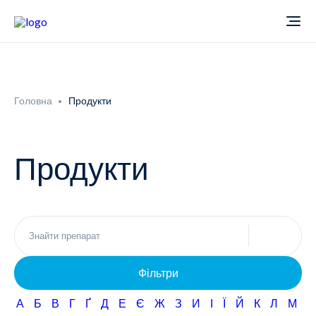
Про компанію
Головна
Продукти
Новини
Продукти
Продукти
Звіти
Кардіологія
Фармаконагляд
Неврологія
Фільтри
Кар'єра
Офтальмологія
А
Б
В
Г
Ґ
Д
Е
Є
Ж
З
И
І
Ї
Й
К
Л
М