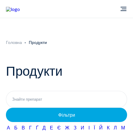
Про компанію
Головна
Продукти
Новини
Продукти
Продукти
Звіти
Кардіологія
Фармаконагляд
Неврологія
Фільтри
Кар'єра
Офтальмологія
А
Б
В
Г
Ґ
Д
Е
Є
Ж
З
И
І
Ї
Й
К
Л
М