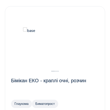
Контакти
Ендокринологія
Урологія
Гінекологія
Дерматологія
Всі категорії
Всі продукти
Бімікан ЕКО - краплі очні, розчин
Глаукома
Биматопрост