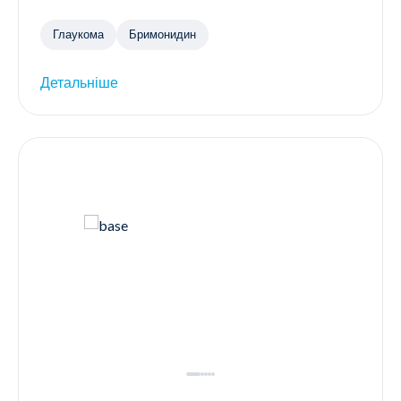
Глаукома
Бримонидин
Детальніше