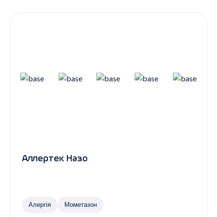
Контакти
Ендокринологія
Урологія
Гінекологія
Дерматологія
Всі категорії
Всі продукти
Аллертек Назо
Алергія
Мометазон