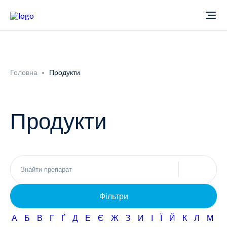
Про компанію
Головна
Продукти
Новини
Продукти
Продукти
Звіти
Кардіологія
Фармаконагляд
Неврологія
Фільтри
Кар'єра
Офтальмологія
А
Б
В
Г
Ґ
Д
Е
Є
Ж
З
И
І
Ї
Й
К
Л
М