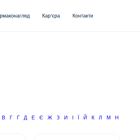
рмаконагляд
Кар'єра
Контакти
Б
В
Г
Ґ
Д
Е
Є
Ж
З
И
І
Ї
Й
К
Л
М
Н
О
П