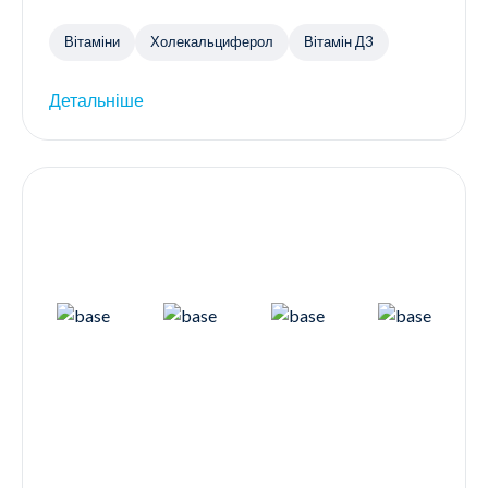
Вітаміни
Холекальциферол
Вітамін Д3
Детальніше