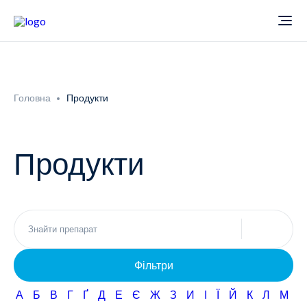
Про компанію
Головна
Продукти
Новини
Продукти
Продукти
Звіти
Кардіологія
Фармаконагляд
Неврологія
Фільтри
Кар'єра
Офтальмологія
А
Б
В
Г
Ґ
Д
Е
Є
Ж
З
И
І
Ї
Й
К
Л
М