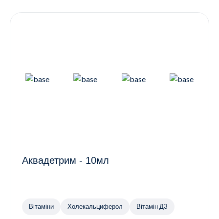
Контакти
Ендокринологія
Урологія
Гінекологія
Дерматологія
Всі категорії
Всі продукти
Аквадетрим - 10мл
Вітаміни
Холекальциферол
Вітамін Д3