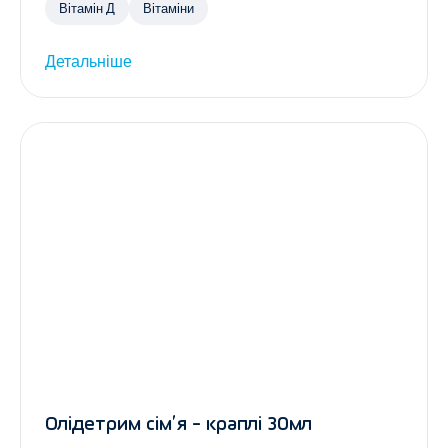
Вітамін Д
Вітаміни
Детальніше
Олідетрим сім’я - краплі 30мл