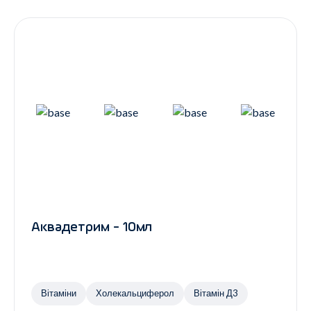
Контакти
Ендокринологія
Урологія
Гінекологія
Дерматологія
Всі категорії
Всі продукти
Аквадетрим - 10мл
Вітаміни
Холекальциферол
Вітамін Д3