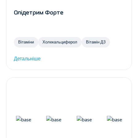
Олідетрим Форте
Вітаміни
Холекальциферол
Вітамін Д3
Детальніше