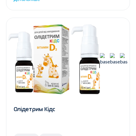
Олідетрим Кідс