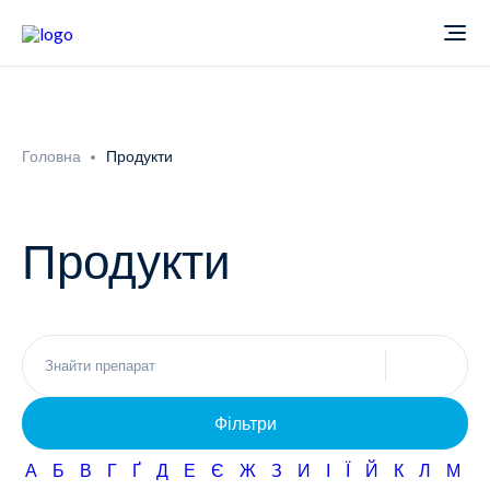
Про компанію
Головна
Продукти
Новини
Продукти
Продукти
Звіти
Кардіологія
Фармаконагляд
Неврологія
Фільтри
Кар'єра
Офтальмологія
А
Б
В
Г
Ґ
Д
Е
Є
Ж
З
И
І
Ї
Й
К
Л
М