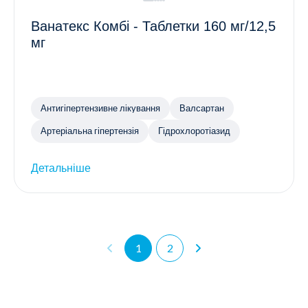
Ванатекс Комбі - Таблетки 160 мг/12,5
мг
Антигіпертензивне лікування
Валсартан
Артеріальна гіпертензія
Гідрохлоротіазид
Детальніше
1
2