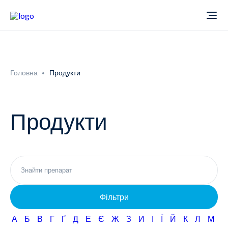
Про компанію
Головна
Продукти
Новини
Продукти
Продукти
Звіти
Кардіологія
Фармаконагляд
Неврологія
Фільтри
Кар'єра
Офтальмологія
А
Б
В
Г
Ґ
Д
Е
Є
Ж
З
И
І
Ї
Й
К
Л
М