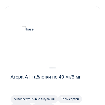
Контакти
Ендокринологія
Урологія
Гінекологія
Дерматологія
Всі категорії
Всі продукти
Атера А | таблетки по 40 мг/5 мг
Антигіпертензивне лікування
Телмісартан