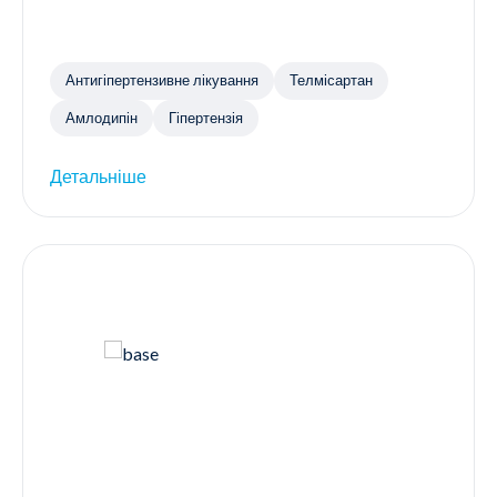
Антигіпертензивне лікування
Телмісартан
Амлодипін
Гіпертензія
Детальніше