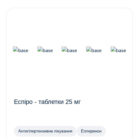
Контакти
Ендокринологія
Урологія
Гінекологія
Дерматологія
Всі категорії
Всі продукти
Еспіро - таблетки 25 мг
Антигіпертензивне лікування
Еплеренон