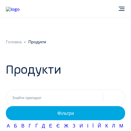
Про компанію
Головна
Продукти
Новини
Продукти
Продукти
Звіти
Кардіологія
Фармаконагляд
Неврологія
Фільтри
Кар'єра
Офтальмологія
А
Б
В
Г
Ґ
Д
Е
Є
Ж
З
И
І
Ї
Й
К
Л
М