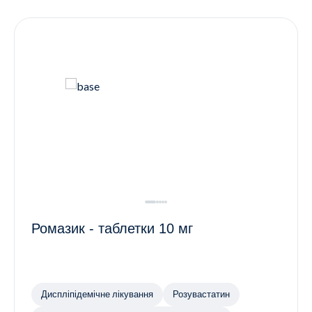
Контакти
Ендокринологія
Урологія
Гінекологія
Дерматологія
Всі категорії
Всі продукти
Ромазик - таблетки 10 мг
Диспліпідемічне лікування
Розувастатин