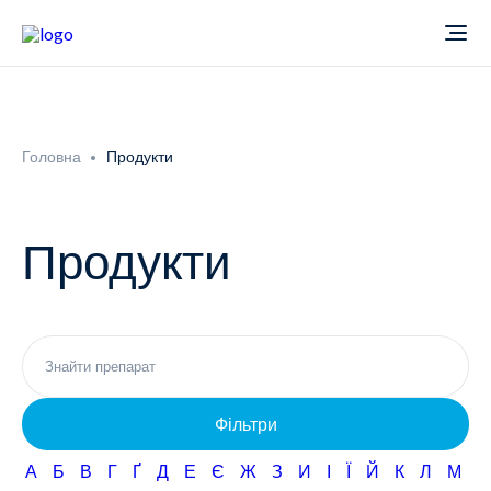
Про компанію
Головна
Продукти
Новини
Продукти
Продукти
Звіти
Кардіологія
Фармаконагляд
Неврологія
Фільтри
Кар'єра
Офтальмологія
А
Б
В
Г
Ґ
Д
Е
Є
Ж
З
И
І
Ї
Й
К
Л
М