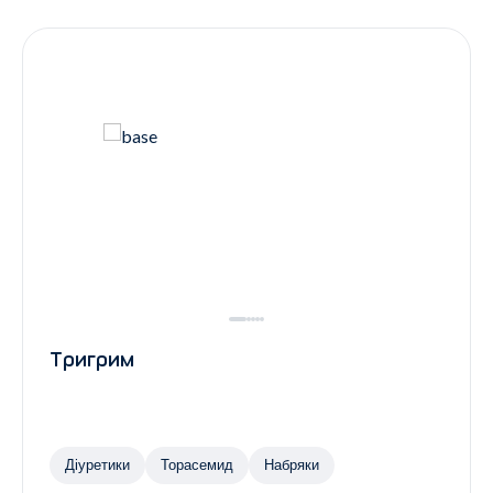
Контакти
Ендокринологія
Урологія
Гінекологія
Дерматологія
Всі категорії
Всі продукти
Тригрим
Діуретики
Торасемид
Набряки