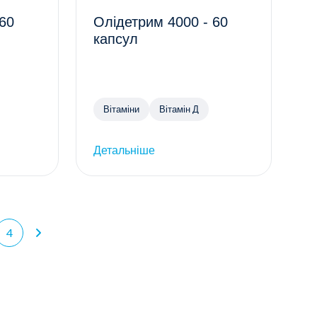
 60
Олідетрим 4000 - 60
капсул
Вітаміни
Вітамін Д
Детальніше
4