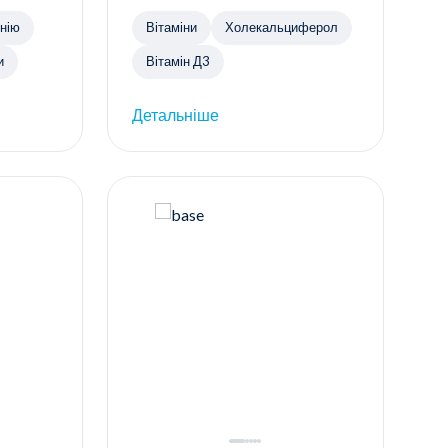
и магнію
Вітаміни
Холекальциферол
и
Вітамін Д3
Детальніше