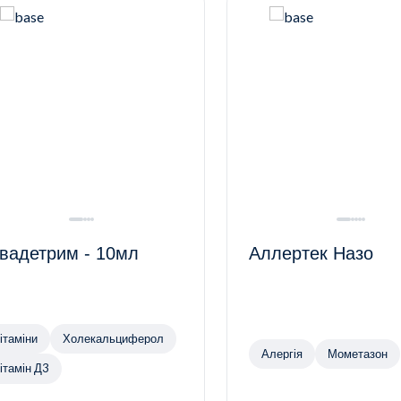
вадетрим - 10мл
Аллертек Назо
ітаміни
Холекальциферол
Алергія
Мометазон
ітамін Д3