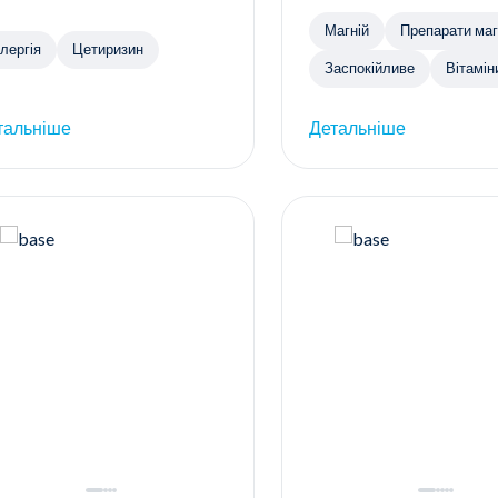
Магній
Препарат
лергія
Цетиризин
Заспокійливе
Вітамін
тальніше
Детальніше