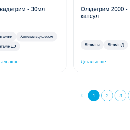
вадетрим - 30мл
Олідетрим 2000 -
капсул
ітаміни
Холекальциферол
Вітаміни
Вітамін Д
ітамін Д3
тальніше
Детальніше
1
2
3