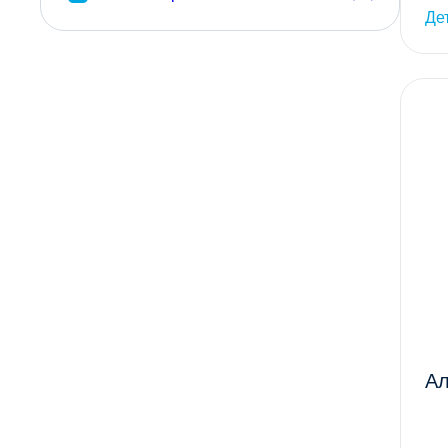
Де
Ал