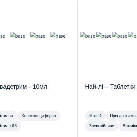
вадетрим - 10мл
Най-лі – Таблетк
ітаміни
Холекальциферол
Магній
Препарат
ітамін Д3
Заспокійливе
Вітамін