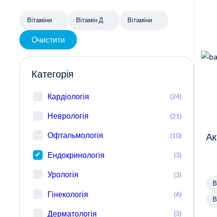
Вітаміни
Вітамін Д
Вітаміни
Очистити
Категорія
Кардіологія
(24)
Неврологія
(21)
Офтальмологія
(10)
Ак
Ендокринологія
(3)
Урологія
(3)
В
Гінекологія
(6)
В
Дерматологія
(3)