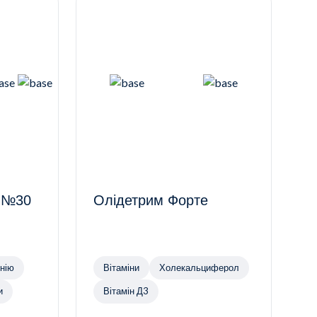
и №30
Олідетрим Форте
и магнію
Вітаміни
Холекальциферол
и
Вітамін Д3