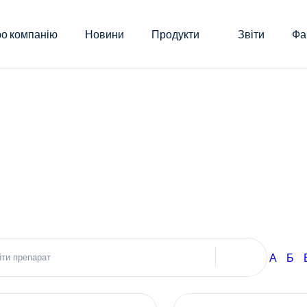
о компанію
Новини
Продукти
Звіти
Фа
А
Б