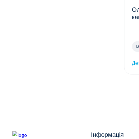
Ол
ка
В
Де
Інформація