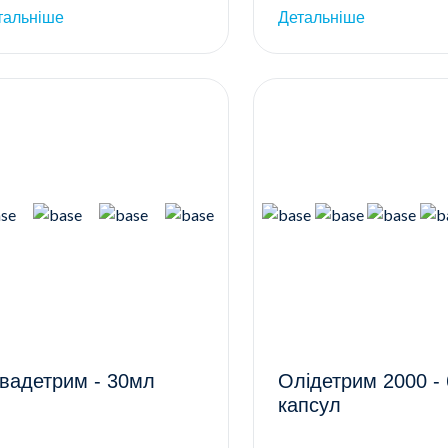
тальніше
Детальніше
вадетрим - 30мл
Олідетрим 2000 -
капсул