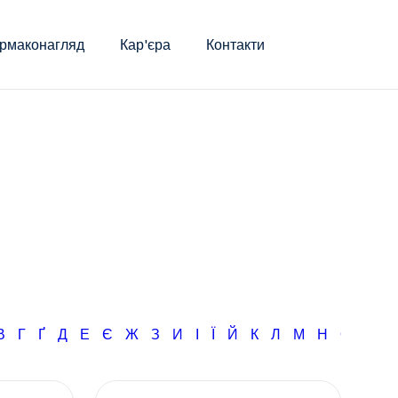
рмаконагляд
Кар'єра
Контакти
В
Г
Ґ
Д
Е
Є
Ж
З
И
І
Ї
Й
К
Л
М
Н
О
П