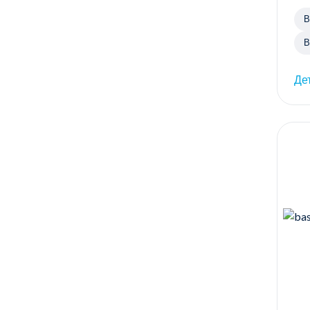
В
В
Де