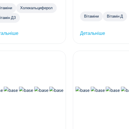
ітаміни
Холекальциферол
Вітаміни
Вітамін Д
ітамін Д3
тальніше
Детальніше