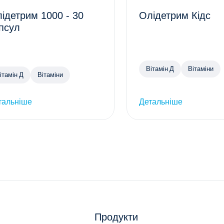
ідетрим 1000 - 30
Олідетрим Кідс
псул
Вітамін Д
Вітаміни
ітамін Д
Вітаміни
тальніше
Детальніше
Продукти