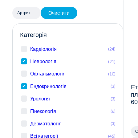
Очистити
Артрит
Категорія
Кардіологія
(24)
Неврологія
(21)
Офтальмологія
(10)
Ендокринологія
(3)
Ет
пл
Урологія
(3)
60
Гінекологія
(6)
Дерматологія
(3)
О
Всі категорії
(45)