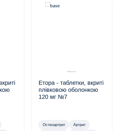
вкриті
Етора - таблетки, вкриті
нкою
плівковою оболонкою
120 мг №7
Остеоартрит
Артрит