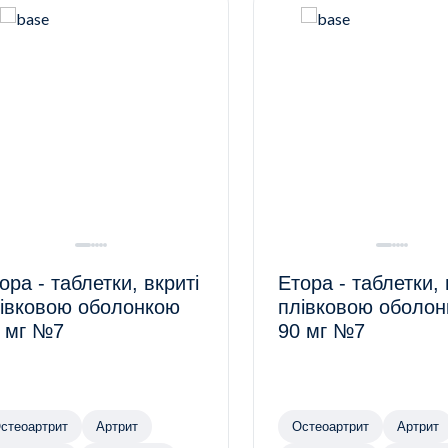
ора - таблетки, вкриті
Етора - таблетки, 
івковою оболонкою
плівковою оболо
 мг №7
90 мг №7
стеоартрит
Артрит
Остеоартрит
Артрит