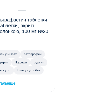
ьтрафастин таблетки
Таблетки, вкриті
олонкою, 100 мг №20
іль у м’язах
Кетопрофен
ртрит
Подагра
Бурсит
апсуліт
Біль у суглобах
тальніше