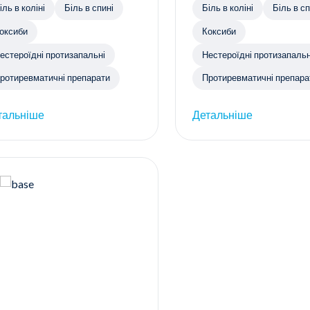
іль в коліні
Біль в спині
Біль в коліні
Біль в сп
оксиби
Коксиби
естероїдні протизапальні
Нестероїдні протизапальн
ротиревматичні препарати
Протиревматичні препара
тальніше
Детальніше