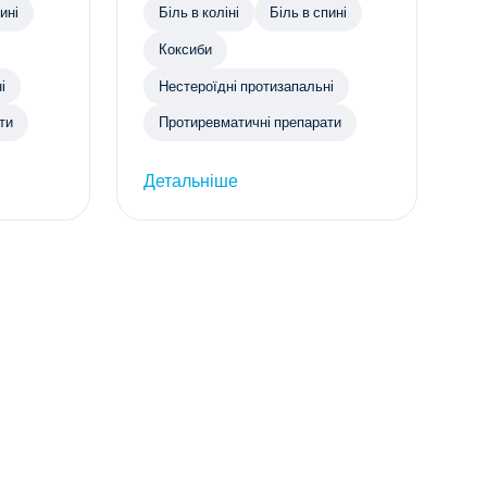
ині
Біль в коліні
Біль в спині
Коксиби
і
Нестероїдні протизапальні
ти
Протиревматичні препарати
Детальніше