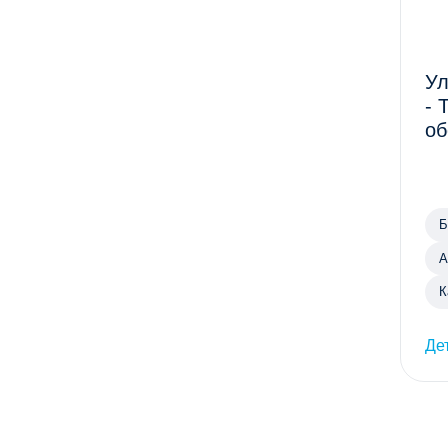
Ул
- 
об
Б
А
К
Де