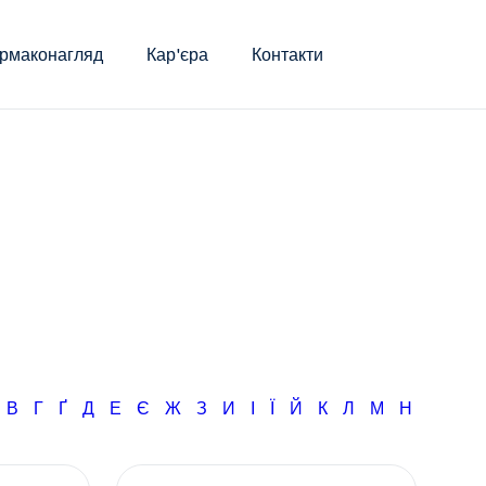
рмаконагляд
Кар'єра
Контакти
Б
В
Г
Ґ
Д
Е
Є
Ж
З
И
І
Ї
Й
К
Л
М
Н
О
П