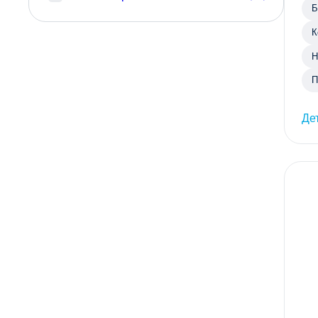
Б
К
Н
П
Де