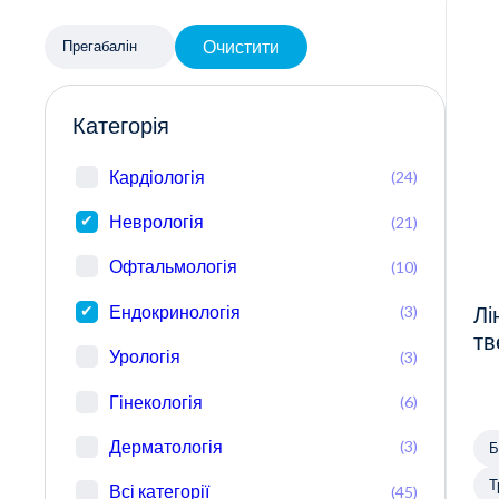
Очистити
Прегабалін
Категорія
Кардіологія
(24)
Неврологія
(21)
Офтальмологія
(10)
Ендокринологія
(3)
Лі
тв
Урологія
(3)
Гінекологія
(6)
Дерматологія
(3)
Б
Т
Всі категорії
(45)