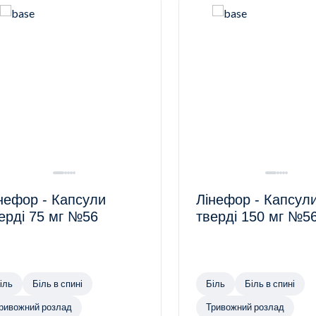
нефор - Капсули
Лінефор - Капсул
ерді 75 мг №56
тверді 150 мг №5
іль
Біль в спині
Біль
Біль в спині
ривожний розлад
Тривожний розлад