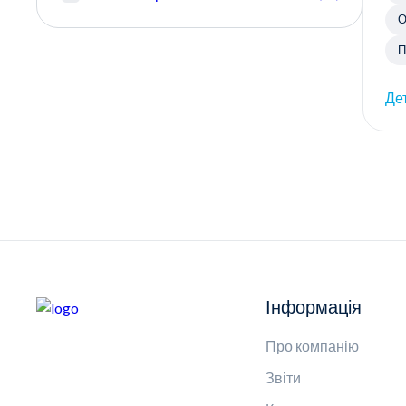
О
П
Де
Інформація
Про компанію
Звіти