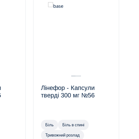
и
Лінефор - Капсули
6
тверді 300 мг №56
Біль
Біль в спині
Тривожний розлад