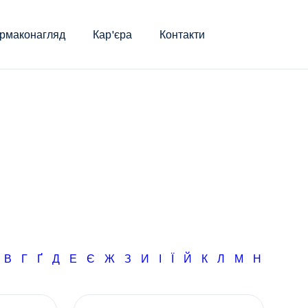
рмаконагляд
Кар'єра
Контакти
Б
В
Г
Ґ
Д
Е
Є
Ж
З
И
І
Ї
Й
К
Л
М
Н
О
П