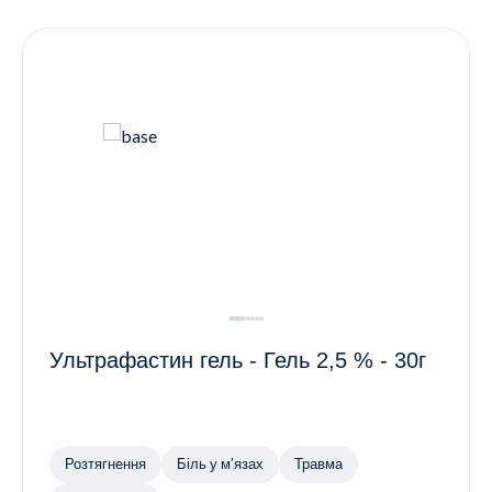
Контакти
Ендокринологія
Урологія
Гінекологія
Дерматологія
Всі категорії
Всі продукти
Ультрафастин гель - Гель 2,5 % - 30г
Розтягнення
Біль у м’язах
Травма