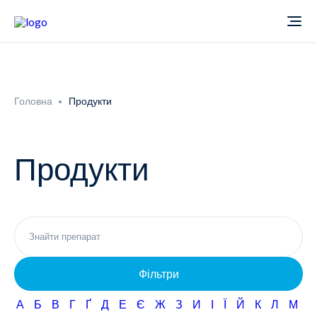
Про компанію
Головна
Продукти
Новини
Продукти
Продукти
Звіти
Кардіологія
Фармаконагляд
Неврологія
Фільтри
Кар'єра
Офтальмологія
А
Б
В
Г
Ґ
Д
Е
Є
Ж
З
И
І
Ї
Й
К
Л
М