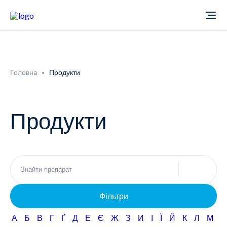
Про компанію
Головна
Продукти
Новини
Продукти
Продукти
Звіти
Кардіологія
Фармаконагляд
Неврологія
Фільтри
Кар'єра
Офтальмологія
А
Б
В
Г
Ґ
Д
Е
Є
Ж
З
И
І
Ї
Й
К
Л
М