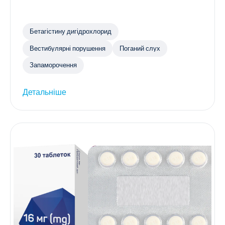
Бетагістину дигідрохлорид
Вестибулярні порушення
Поганий слух
Запаморочення
Детальніше