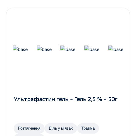
Контакти
Ендокринологія
Урологія
Гінекологія
Дерматологія
Всі категорії
Всі продукти
Ультрафастин гель - Гель 2,5 % - 50г
Розтягнення
Біль у м’язах
Травма