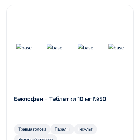
Баклофен - Таблетки 10 мг №50
Травма голови
Параліч
Інсульт
Розсіяний склероз