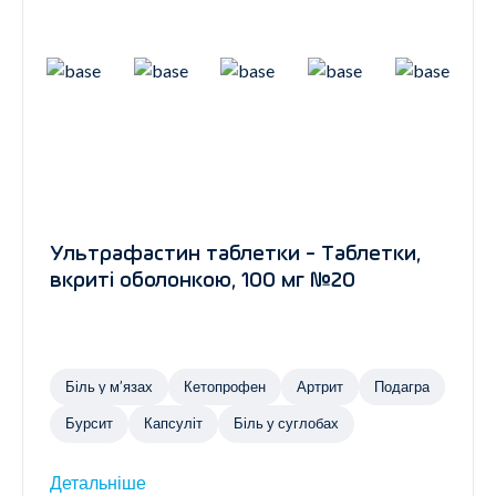
Ультрафастин таблетки - Таблетки,
вкриті оболонкою, 100 мг №20
Біль у м’язах
Кетопрофен
Артрит
Подагра
Бурсит
Капсуліт
Біль у суглобах
Детальніше