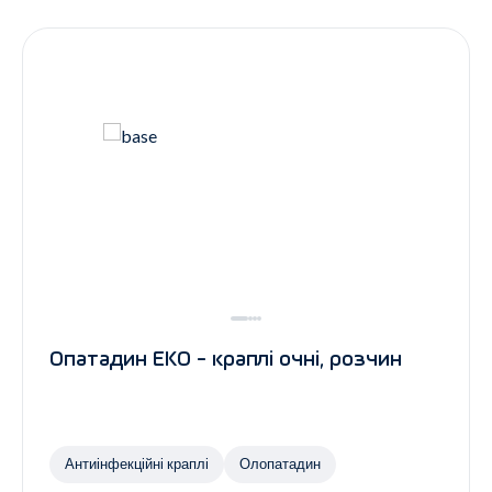
Контакти
Ендокринологія
Урологія
Гінекологія
Дерматологія
Всі категорії
Всі продукти
Опатадин ЕКО - краплі очні, розчин
Антиінфекційні краплі
Олопатадин