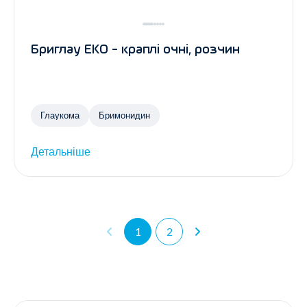
Бриглау ЕКО - краплі очні, розчин
Глаукома
Бримонидин
Детальніше
1
2