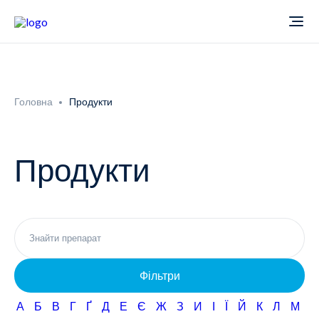
Про компанію
Головна
Продукти
Новини
Продукти
Продукти
Звіти
Кардіологія
Фармаконагляд
Неврологія
Фільтри
Кар'єра
Офтальмологія
А
Б
В
Г
Ґ
Д
Е
Є
Ж
З
И
І
Ї
Й
К
Л
М