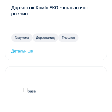
Дорзоптік Комбі ЕКО - краплі очні,
розчин
Глаукома
Дорзоламид
Тимолол
Детальніше