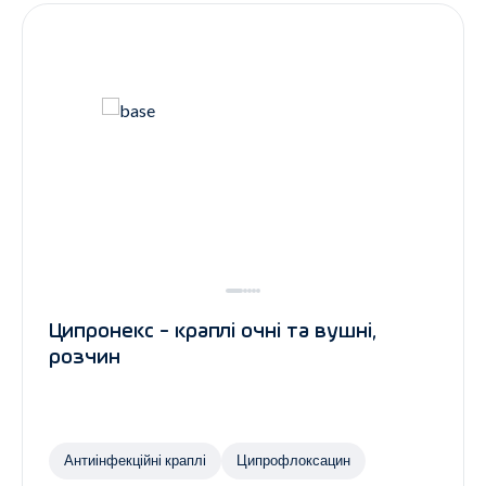
Ципронекс - краплі очні та вушні,
розчин
Антиінфекційні краплі
Ципрофлоксацин