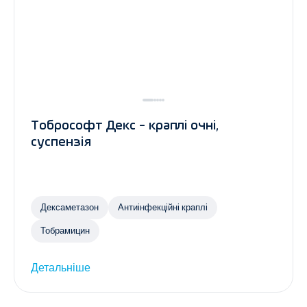
Тобрософт Декс - краплі очні,
суспензія
Дексаметазон
Антиінфекційні краплі
Тобрамицин
Детальніше