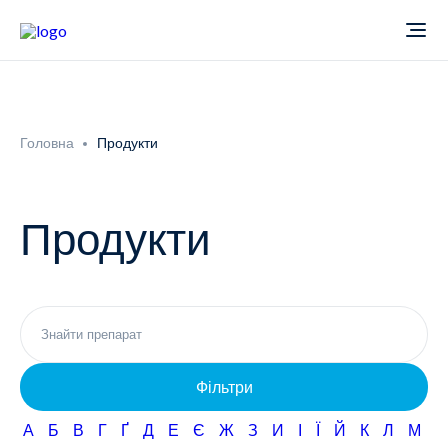
Про компанію
Головна
Продукти
Новини
Продукти
Продукти
Звіти
Кардіологія
Фармаконагляд
Неврологія
Фільтри
Кар'єра
Офтальмологія
А
Б
В
Г
Ґ
Д
Е
Є
Ж
З
И
І
Ї
Й
К
Л
М