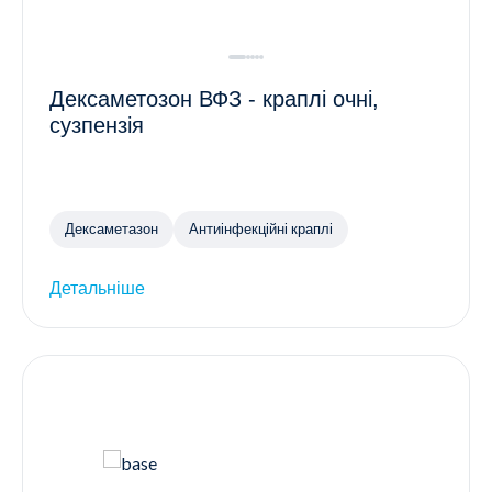
Дексаметозон ВФЗ - краплі очні,
сузпензія
Дексаметазон
Антиінфекційні краплі
Детальніше