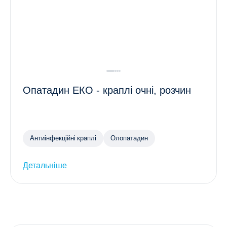
Опатадин ЕКО - краплі очні, розчин
Антиінфекційні краплі
Олопатадин
Детальніше