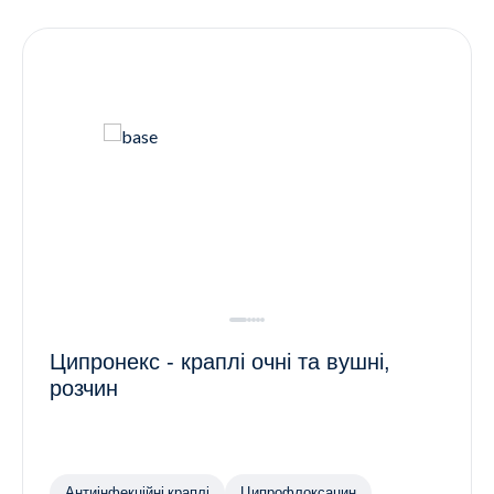
Контакти
Ендокринологія
Урологія
Гінекологія
Дерматологія
Всі категорії
Всі продукти
Ципронекс - краплі очні та вушні,
розчин
Антиінфекційні краплі
Ципрофлоксацин