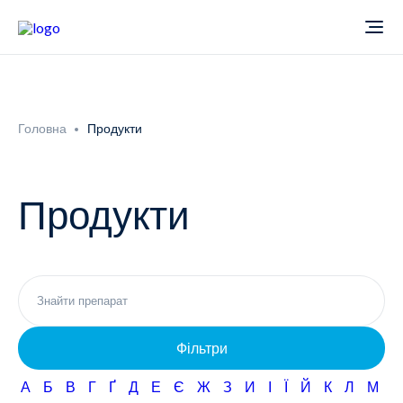
Про компанію
Головна
Продукти
Новини
Продукти
Продукти
Звіти
Кардіологія
Фармаконагляд
Неврологія
Фільтри
Кар'єра
Офтальмологія
А
Б
В
Г
Ґ
Д
Е
Є
Ж
З
И
І
Ї
Й
К
Л
М