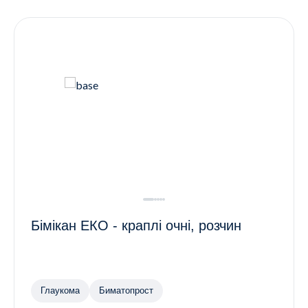
Контакти
Ендокринологія
Урологія
Гінекологія
Дерматологія
Всі категорії
Всі продукти
Бімікан ЕКО - краплі очні, розчин
Глаукома
Биматопрост