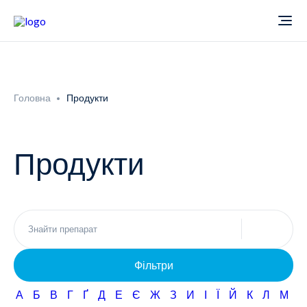
Про компанію
Головна
Продукти
Новини
Продукти
Продукти
Звіти
Кардіологія
Фармаконагляд
Неврологія
Фільтри
Кар'єра
Офтальмологія
А
Б
В
Г
Ґ
Д
Е
Є
Ж
З
И
І
Ї
Й
К
Л
М