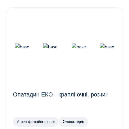
Контакти
Ендокринологія
Урологія
Гінекологія
Дерматологія
Всі категорії
Всі продукти
Опатадин ЕКО - краплі очні, розчин
Антиінфекційні краплі
Олопатадин