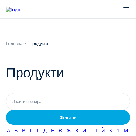
Про компанію
Головна
Продукти
Новини
Продукти
Продукти
Звіти
Кардіологія
Фармаконагляд
Неврологія
Фільтри
Кар'єра
Офтальмологія
А
Б
В
Г
Ґ
Д
Е
Є
Ж
З
И
І
Ї
Й
К
Л
М