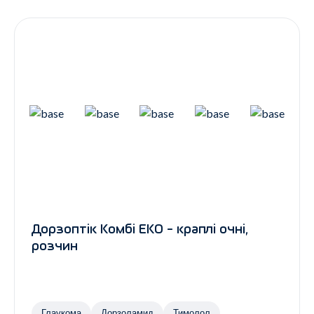
Контакти
Ендокринологія
Урологія
Гінекологія
Дерматологія
Всі категорії
Всі продукти
Дорзоптік Комбі ЕКО - краплі очні,
розчин
Глаукома
Дорзоламид
Тимолол