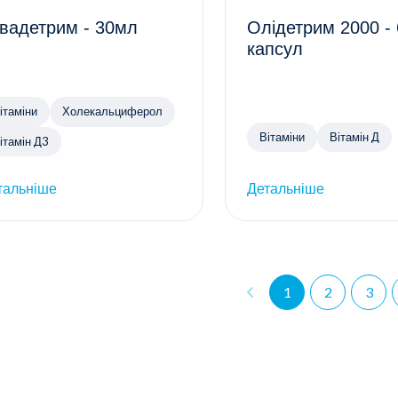
вадетрим - 30мл
Олідетрим 2000 -
капсул
ітаміни
Холекальциферол
Вітаміни
Вітамін Д
ітамін Д3
тальніше
Детальніше
1
2
3