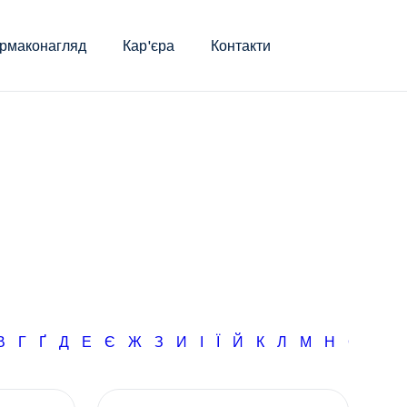
рмаконагляд
Кар'єра
Контакти
В
Г
Ґ
Д
Е
Є
Ж
З
И
І
Ї
Й
К
Л
М
Н
О
П