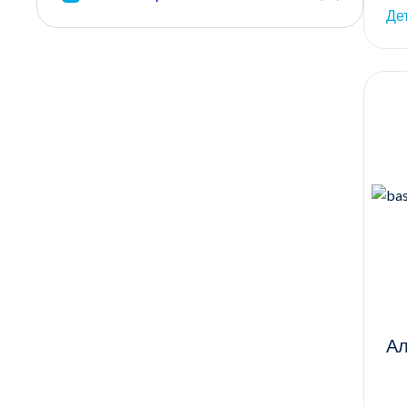
Де
Ал