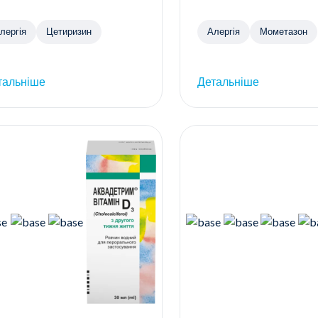
лергія
Цетиризин
Алергія
Мометазон
тальніше
Детальніше