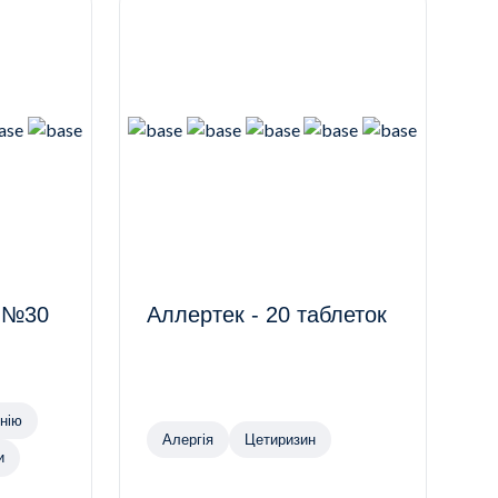
и №30
Аллертек - 20 таблеток
и магнію
Алергія
Цетиризин
и