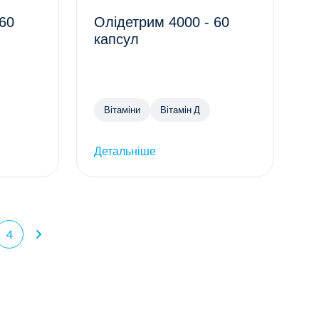
 60
Олідетрим 4000 - 60
капсул
Вітаміни
Вітамін Д
Детальніше
4