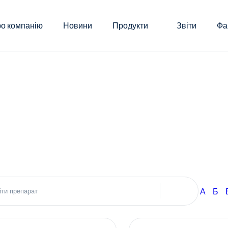
о компанію
Новини
Продукти
Звіти
Фа
А
Б