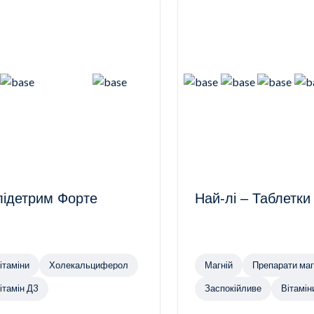
ідетрим Форте
Най-лі – Таблетк
ітаміни
Холекальциферол
Магній
Препарат
ітамін Д3
Заспокійливе
Вітамін