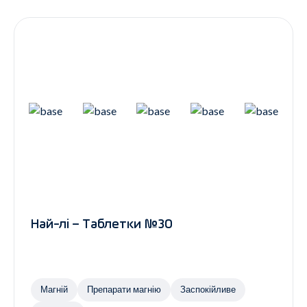
Контакти
Ендокринологія
Урологія
Гінекологія
Дерматологія
Всі категорії
Всі продукти
Най-лі – Таблетки №30
Магній
Препарати магнію
Заспокійливе