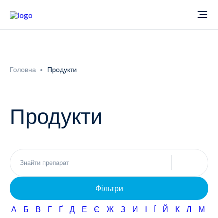
Про компанію
Головна
Продукти
Новини
Продукти
Продукти
Звіти
Кардіологія
Фармаконагляд
Неврологія
Фільтри
Кар'єра
Офтальмологія
А
Б
В
Г
Ґ
Д
Е
Є
Ж
З
И
І
Ї
Й
К
Л
М