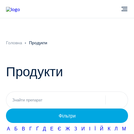
Про компанію
Головна
Продукти
Новини
Продукти
Продукти
Звіти
Кардіологія
Фармаконагляд
Неврологія
Фільтри
Кар'єра
Офтальмологія
А
Б
В
Г
Ґ
Д
Е
Є
Ж
З
И
І
Ї
Й
К
Л
М