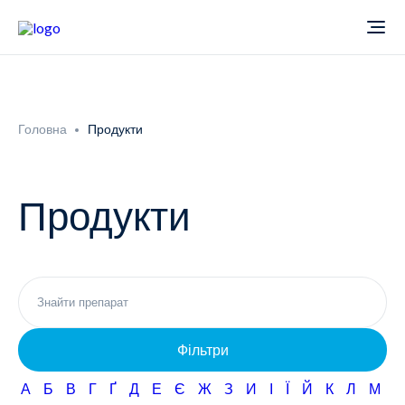
Про компанію
Головна
Продукти
Новини
Продукти
Продукти
Звіти
Кардіологія
Фармаконагляд
Неврологія
Фільтри
Кар'єра
Офтальмологія
А
Б
В
Г
Ґ
Д
Е
Є
Ж
З
И
І
Ї
Й
К
Л
М