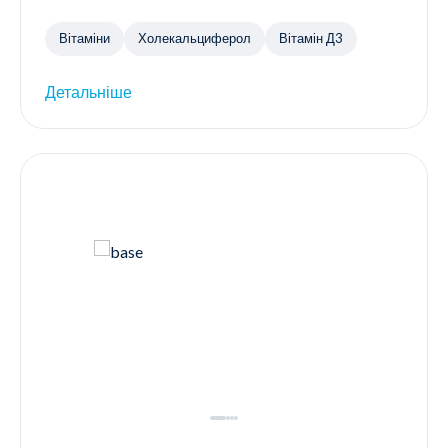
Вітаміни
Холекальциферол
Вітамін Д3
Детальніше