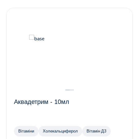
Контакти
Ендокринологія
Урологія
Гінекологія
Дерматологія
Всі категорії
Всі продукти
Аквадетрим - 10мл
Вітаміни
Холекальциферол
Вітамін Д3