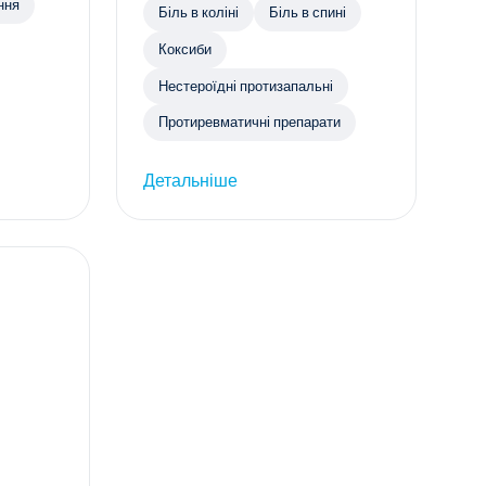
ння
Біль в коліні
Біль в спині
Коксиби
Нестероїдні протизапальні
Протиревматичні препарати
Детальніше