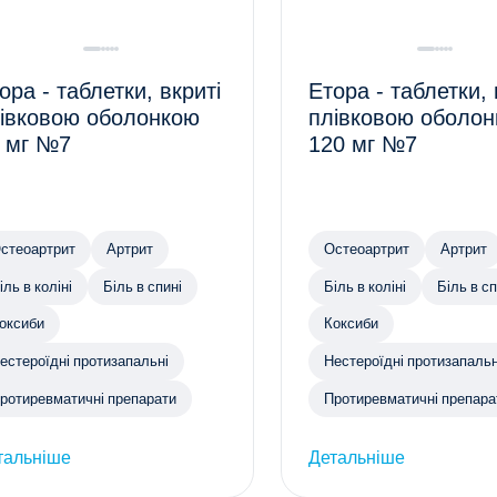
ора - таблетки, вкриті
Етора - таблетки, 
івковою оболонкою
плівковою оболо
 мг №7
120 мг №7
стеоартрит
Артрит
Остеоартрит
Артрит
іль в коліні
Біль в спині
Біль в коліні
Біль в сп
оксиби
Коксиби
естероїдні протизапальні
Нестероїдні протизапальн
ротиревматичні препарати
Протиревматичні препара
тальніше
Детальніше