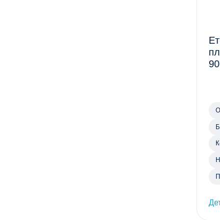
Ет
пл
90
О
Б
К
Н
П
Де