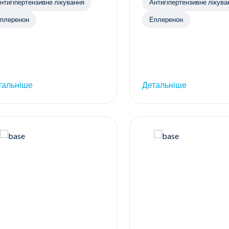
нтигіпертензивне лікування
Антигіпертензивне лікува
плеренон
Еплеренон
тальніше
Детальніше