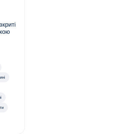
вкриті
нкою
ині
і
ти