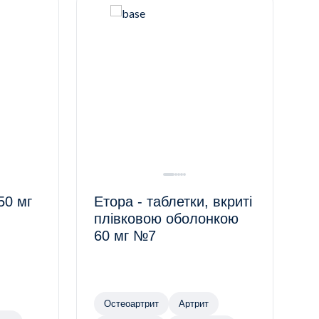
50 мг
Етора - таблетки, вкриті
плівковою оболонкою
60 мг №7
Остеоартрит
Артрит