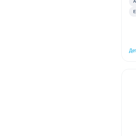
А
Е
Де