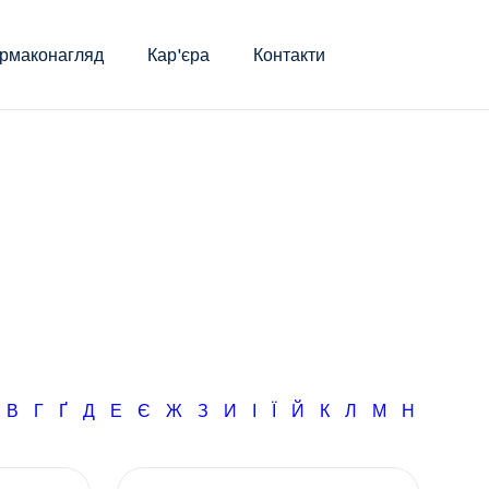
рмаконагляд
Кар'єра
Контакти
Б
В
Г
Ґ
Д
Е
Є
Ж
З
И
І
Ї
Й
К
Л
М
Н
О
П