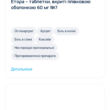
Етора - таблетки, вкриті плівковою
оболонкою 60 мг №7
Остеоартрит
Артрит
Біль в коліні
Біль в спині
Коксиби
Нестероїдні протизапальні
Протиревматичні препарати
Детальніше