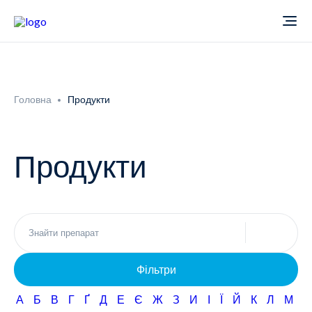
Про компанію
Головна
Продукти
Новини
Продукти
Продукти
Звіти
Кардіологія
Фармаконагляд
Неврологія
Фільтри
Кар'єра
Офтальмологія
А
Б
В
Г
Ґ
Д
Е
Є
Ж
З
И
І
Ї
Й
К
Л
М