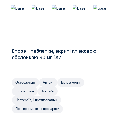
Етора - таблетки, вкриті плівковою
оболонкою 90 мг №7
Остеоартрит
Артрит
Біль в коліні
Біль в спині
Коксиби
Нестероїдні протизапальні
Протиревматичні препарати