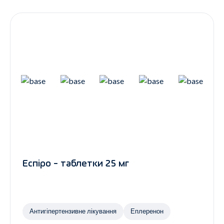
Контакти
Ендокринологія
Урологія
Гінекологія
Дерматологія
Всі категорії
Всі продукти
Еспіро - таблетки 25 мг
Антигіпертензивне лікування
Еплеренон