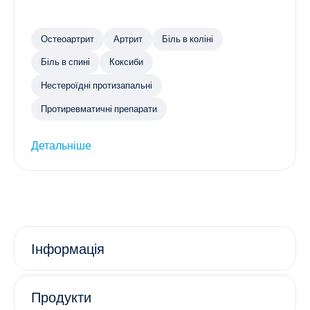
Остеоартрит
Артрит
Біль в коліні
Біль в спині
Коксиби
Нестероїдні протизапальні
Протиревматичні препарати
Детальніше
Інформація
Продукти