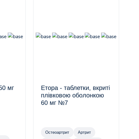
50 мг
Етора - таблетки, вкриті
плівковою оболонкою
60 мг №7
Остеоартрит
Артрит