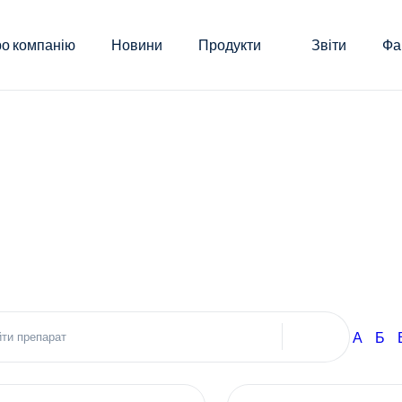
о компанію
Новини
Продукти
Звіти
Фа
А
Б