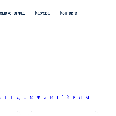
рмаконагляд
Кар'єра
Контакти
В
Г
Ґ
Д
Е
Є
Ж
З
И
І
Ї
Й
К
Л
М
Н
О
П