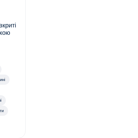
вкриті
нкою
ині
і
ти