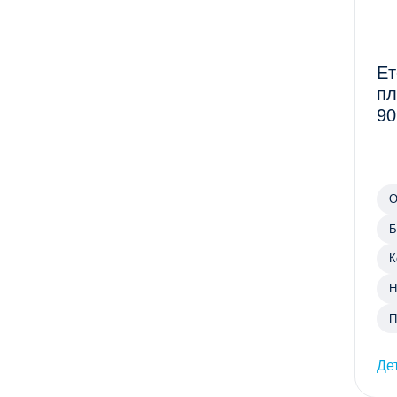
Ет
пл
90
О
Б
К
Н
П
Де