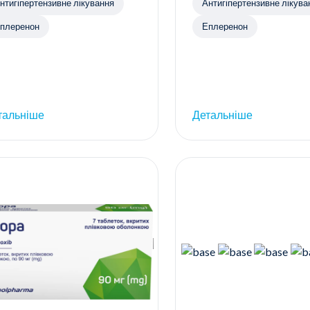
нтигіпертензивне лікування
Антигіпертензивне лікува
плеренон
Еплеренон
тальніше
Детальніше