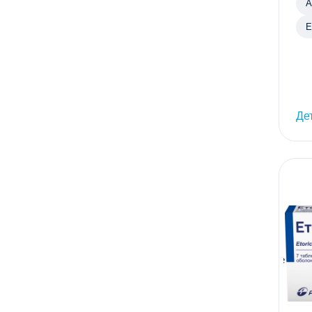
А
Е
Де