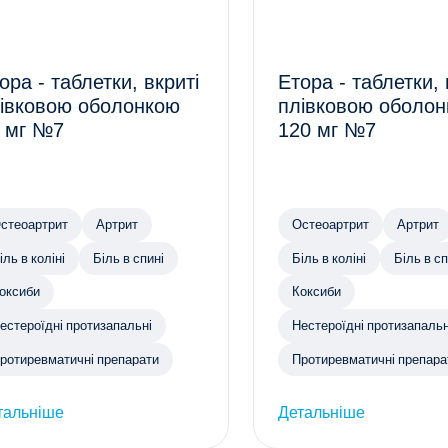
ора - таблетки, вкриті
Етора - таблетки, 
івковою оболонкою
плівковою оболо
 мг №7
120 мг №7
стеоартрит
Артрит
Остеоартрит
Артрит
іль в коліні
Біль в спині
Біль в коліні
Біль в сп
оксиби
Коксиби
естероїдні протизапальні
Нестероїдні протизапальн
ротиревматичні препарати
Протиревматичні препара
тальніше
Детальніше