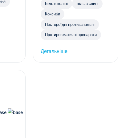
ння
Біль в коліні
Біль в спині
Коксиби
Нестероїдні протизапальні
Протиревматичні препарати
Детальніше