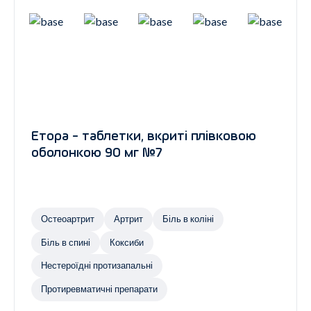
Етора - таблетки, вкриті плівковою
оболонкою 90 мг №7
Остеоартрит
Артрит
Біль в коліні
Біль в спині
Коксиби
Нестероїдні протизапальні
Протиревматичні препарати