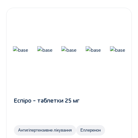
Контакти
Ендокринологія
Урологія
Гінекологія
Дерматологія
Всі категорії
Всі продукти
Еспіро - таблетки 25 мг
Антигіпертензивне лікування
Еплеренон