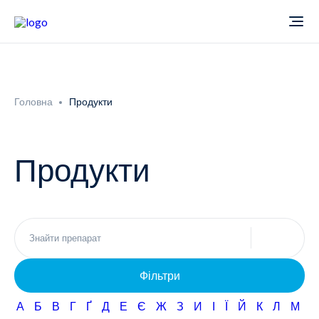
Про компанію
Головна
Продукти
Новини
Продукти
Продукти
Звіти
Кардіологія
Фармаконагляд
Неврологія
Фільтри
Кар'єра
Офтальмологія
А
Б
В
Г
Ґ
Д
Е
Є
Ж
З
И
І
Ї
Й
К
Л
М