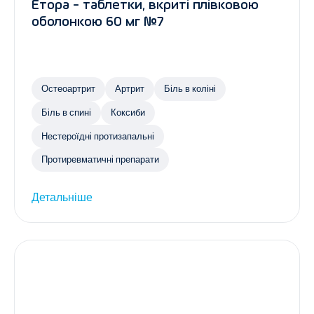
Етора - таблетки, вкриті плівковою
оболонкою 60 мг №7
Остеоартрит
Артрит
Біль в коліні
Біль в спині
Коксиби
Нестероїдні протизапальні
Протиревматичні препарати
Детальніше