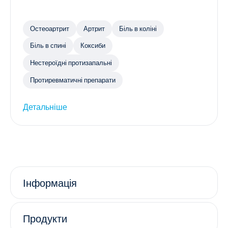
Остеоартрит
Артрит
Біль в коліні
Біль в спині
Коксиби
Нестероїдні протизапальні
Протиревматичні препарати
Детальніше
Інформація
Продукти