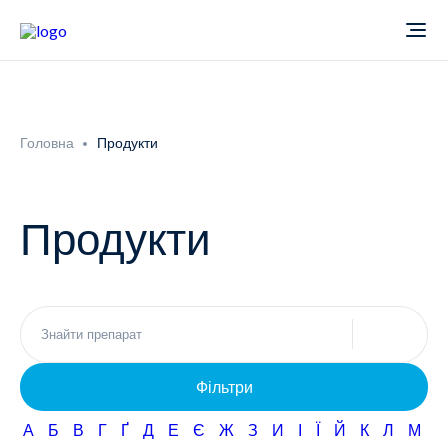
Про компанію
Головна
Продукти
Новини
Продукти
Продукти
Звіти
Кардіологія
Фармаконагляд
Неврологія
Фільтри
Кар'єра
Офтальмологія
А
Б
В
Г
Ґ
Д
Е
Є
Ж
З
И
І
Ї
Й
К
Л
М