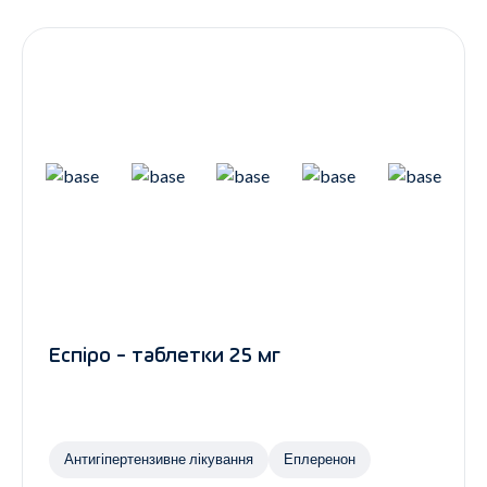
Контакти
Ендокринологія
Урологія
Гінекологія
Дерматологія
Всі категорії
Всі продукти
Еспіро - таблетки 25 мг
Антигіпертензивне лікування
Еплеренон