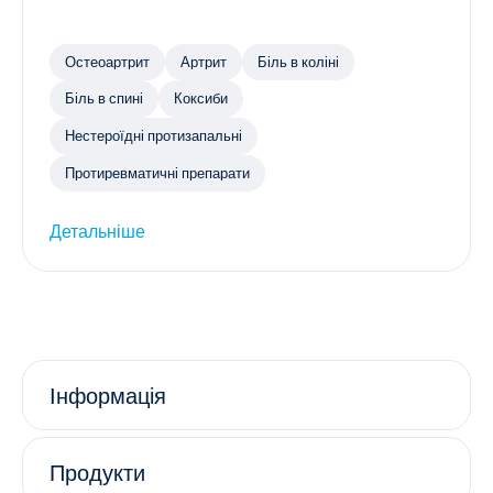
Остеоартрит
Артрит
Біль в коліні
Біль в спині
Коксиби
Нестероїдні протизапальні
Протиревматичні препарати
Детальніше
Інформація
Продукти