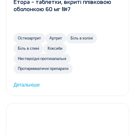
Етора - таблетки, вкриті плівковою
оболонкою 60 мг №7
Остеоартрит
Артрит
Біль в коліні
Біль в спині
Коксиби
Нестероїдні протизапальні
Протиревматичні препарати
Детальніше