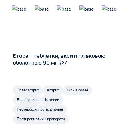
Етора - таблетки, вкриті плівковою
оболонкою 90 мг №7
Остеоартрит
Артрит
Біль в коліні
Біль в спині
Коксиби
Нестероїдні протизапальні
Протиревматичні препарати