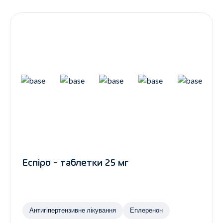
Контакти
Ендокринологія
Урологія
Гінекологія
Дерматологія
Всі категорії
Всі продукти
Еспіро - таблетки 25 мг
Антигіпертензивне лікування
Еплеренон