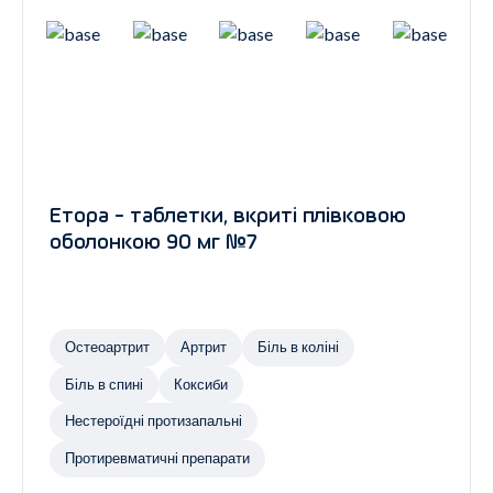
Етора - таблетки, вкриті плівковою
оболонкою 90 мг №7
Остеоартрит
Артрит
Біль в коліні
Біль в спині
Коксиби
Нестероїдні протизапальні
Протиревматичні препарати