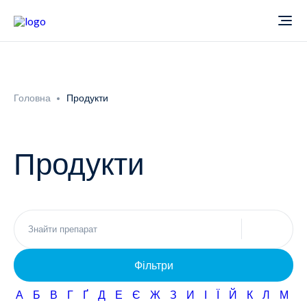
Про компанію
Головна
Продукти
Новини
Продукти
Продукти
Звіти
Кардіологія
Фармаконагляд
Неврологія
Фільтри
Кар'єра
Офтальмологія
А
Б
В
Г
Ґ
Д
Е
Є
Ж
З
И
І
Ї
Й
К
Л
М