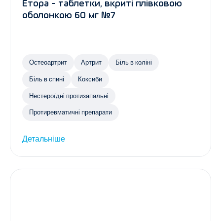
Етора - таблетки, вкриті плівковою
оболонкою 60 мг №7
Остеоартрит
Артрит
Біль в коліні
Біль в спині
Коксиби
Нестероїдні протизапальні
Протиревматичні препарати
Детальніше