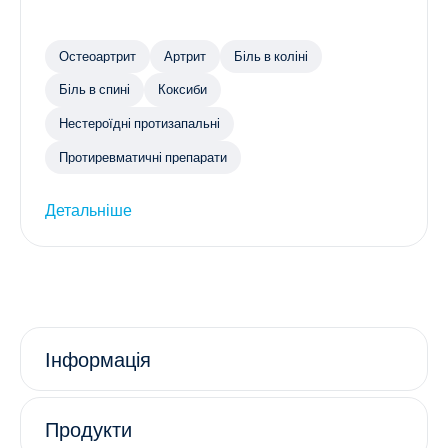
Остеоартрит
Артрит
Біль в коліні
Біль в спині
Коксиби
Нестероїдні протизапальні
Протиревматичні препарати
Детальніше
Інформація
Продукти