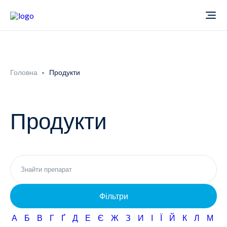
Про компанію
Головна
Продукти
Новини
Продукти
Продукти
Звіти
Кардіологія
Фармаконагляд
Неврологія
Фільтри
Кар'єра
Офтальмологія
А
Б
В
Г
Ґ
Д
Е
Є
Ж
З
И
І
Ї
Й
К
Л
М