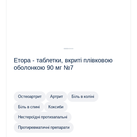
Етора - таблетки, вкриті плівковою
оболонкою 90 мг №7
Остеоартрит
Артрит
Біль в коліні
Біль в спині
Коксиби
Нестероїдні протизапальні
Протиревматичні препарати