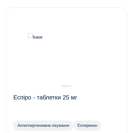
Контакти
Ендокринологія
Урологія
Гінекологія
Дерматологія
Всі категорії
Всі продукти
Еспіро - таблетки 25 мг
Антигіпертензивне лікування
Еплеренон