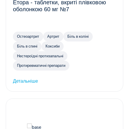
Етора - таблетки, вкриті плівковою
оболонкою 60 мг №7
Остеоартрит
Артрит
Біль в коліні
Біль в спині
Коксиби
Нестероїдні протизапальні
Протиревматичні препарати
Детальніше