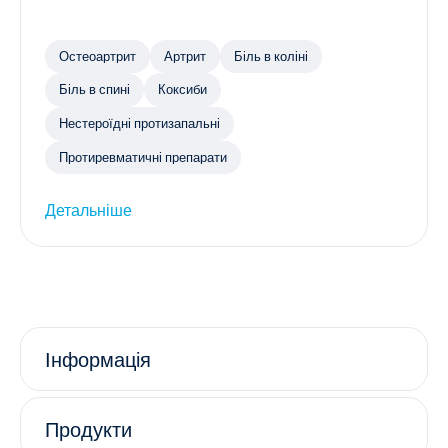
Остеоартрит
Артрит
Біль в коліні
Біль в спині
Коксиби
Нестероїдні протизапальні
Протиревматичні препарати
Детальніше
Інформація
Продукти