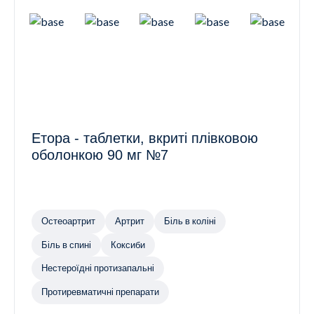
Етора - таблетки, вкриті плівковою
оболонкою 90 мг №7
Остеоартрит
Артрит
Біль в коліні
Біль в спині
Коксиби
Нестероїдні протизапальні
Протиревматичні препарати