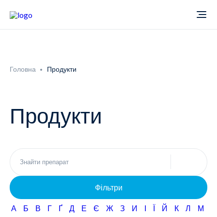
Про компанію
Головна
Продукти
Новини
Продукти
Продукти
Звіти
Кардіологія
Фармаконагляд
Неврологія
Фільтри
Кар'єра
Офтальмологія
А
Б
В
Г
Ґ
Д
Е
Є
Ж
З
И
І
Ї
Й
К
Л
М