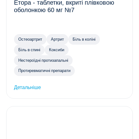
Етора - таблетки, вкриті плівковою
оболонкою 60 мг №7
Остеоартрит
Артрит
Біль в коліні
Біль в спині
Коксиби
Нестероїдні протизапальні
Протиревматичні препарати
Детальніше