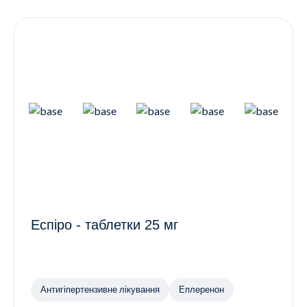
Контакти
Ендокринологія
Урологія
Гінекологія
Дерматологія
Всі категорії
Всі продукти
Еспіро - таблетки 25 мг
Антигіпертензивне лікування
Еплеренон