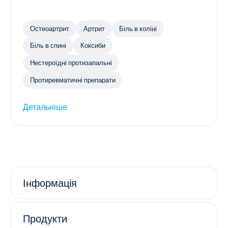
Остеоартрит
Артрит
Біль в коліні
Біль в спині
Коксиби
Нестероїдні протизапальні
Протиревматичні препарати
Детальніше
Інформація
Продукти