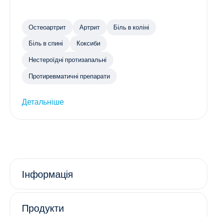
Остеоартрит
Артрит
Біль в коліні
Біль в спині
Коксиби
Нестероїдні протизапальні
Протиревматичні препарати
Детальніше
Інформація
Продукти