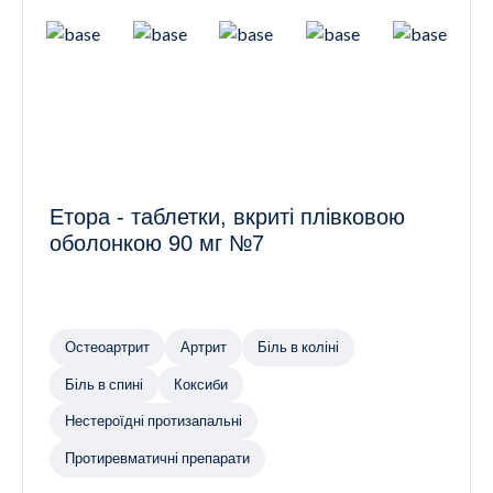
Етора - таблетки, вкриті плівковою
оболонкою 90 мг №7
Остеоартрит
Артрит
Біль в коліні
Біль в спині
Коксиби
Нестероїдні протизапальні
Протиревматичні препарати