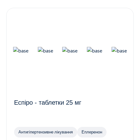
Контакти
Ендокринологія
Урологія
Гінекологія
Дерматологія
Всі категорії
Всі продукти
Еспіро - таблетки 25 мг
Антигіпертензивне лікування
Еплеренон