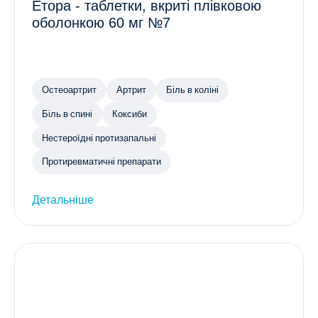
Етора - таблетки, вкриті плівковою
оболонкою 60 мг №7
Остеоартрит
Артрит
Біль в коліні
Біль в спині
Коксиби
Нестероїдні протизапальні
Протиревматичні препарати
Детальніше