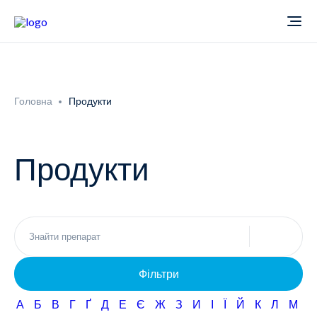
Про компанію
Головна
Продукти
Новини
Продукти
Продукти
Звіти
Кардіологія
Фармаконагляд
Неврологія
Фільтри
Кар'єра
Офтальмологія
А
Б
В
Г
Ґ
Д
Е
Є
Ж
З
И
І
Ї
Й
К
Л
М