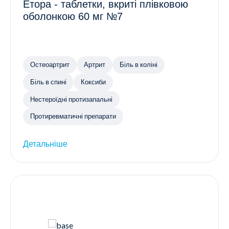
Етора - таблетки, вкриті плівковою
оболонкою 60 мг №7
Остеоартрит
Артрит
Біль в коліні
Біль в спині
Коксиби
Нестероїдні протизапальні
Протиревматичні препарати
Детальніше