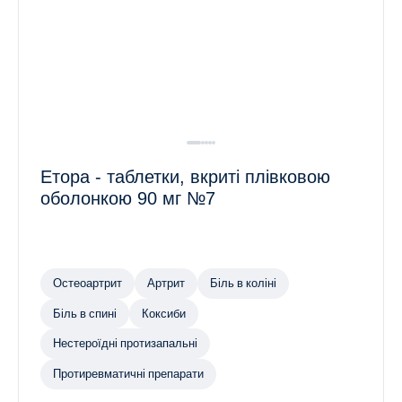
Етора - таблетки, вкриті плівковою
оболонкою 90 мг №7
Остеоартрит
Артрит
Біль в коліні
Біль в спині
Коксиби
Нестероїдні протизапальні
Протиревматичні препарати