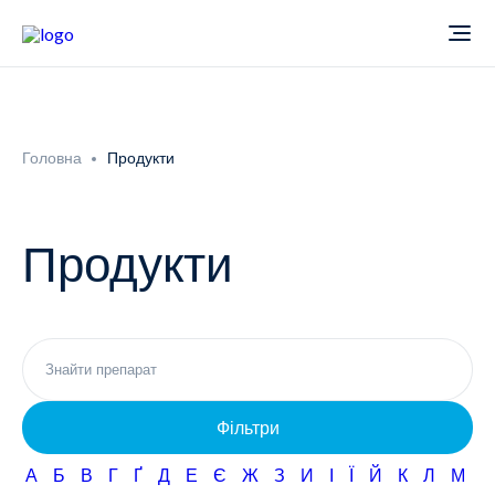
Про компанію
Головна
Продукти
Новини
Продукти
Продукти
Звіти
Кардіологія
Фармаконагляд
Неврологія
Фільтри
Кар'єра
Офтальмологія
А
Б
В
Г
Ґ
Д
Е
Є
Ж
З
И
І
Ї
Й
К
Л
М