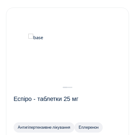
Контакти
Ендокринологія
Урологія
Гінекологія
Дерматологія
Всі категорії
Всі продукти
Еспіро - таблетки 25 мг
Антигіпертензивне лікування
Еплеренон