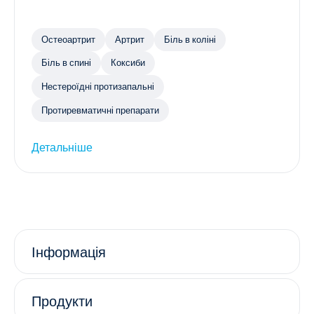
Остеоартрит
Артрит
Біль в коліні
Біль в спині
Коксиби
Нестероїдні протизапальні
Протиревматичні препарати
Детальніше
Інформація
Продукти