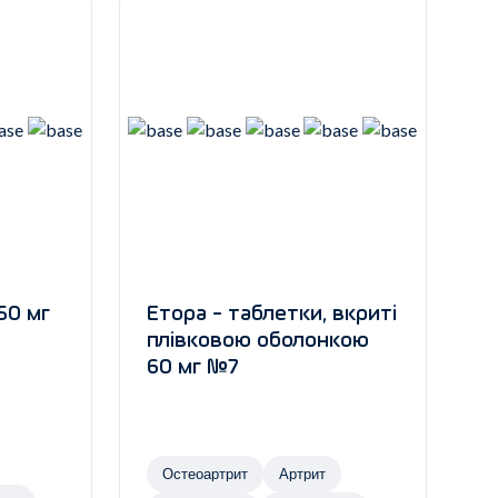
50 мг
Етора - таблетки, вкриті
плівковою оболонкою
60 мг №7
Остеоартрит
Артрит