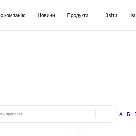
о компанію
Новини
Продукти
Звіти
Фа
А
Б