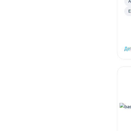
А
Е
Де