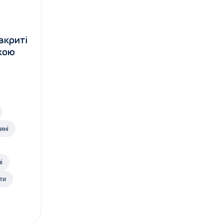
вкриті
кою
ині
і
ти