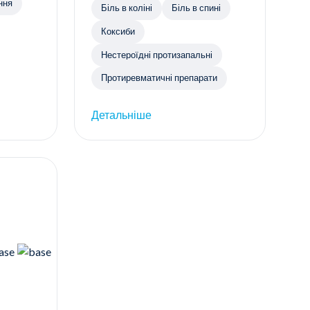
ння
Біль в коліні
Біль в спині
Коксиби
Нестероїдні протизапальні
Протиревматичні препарати
Детальніше