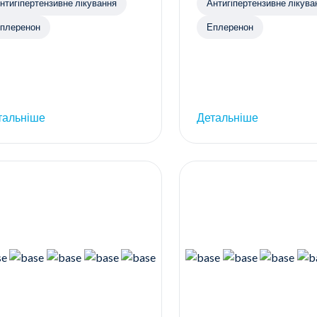
нтигіпертензивне лікування
Антигіпертензивне лікува
плеренон
Еплеренон
тальніше
Детальніше