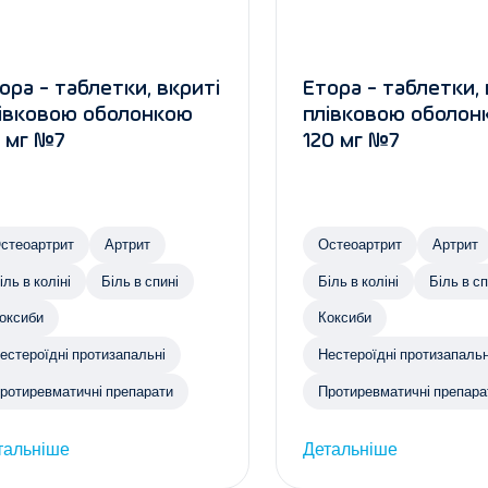
ора - таблетки, вкриті
Етора - таблетки, 
івковою оболонкою
плівковою оболон
 мг №7
120 мг №7
стеоартрит
Артрит
Остеоартрит
Артрит
іль в коліні
Біль в спині
Біль в коліні
Біль в сп
оксиби
Коксиби
естероїдні протизапальні
Нестероїдні протизапальн
ротиревматичні препарати
Протиревматичні препара
тальніше
Детальніше