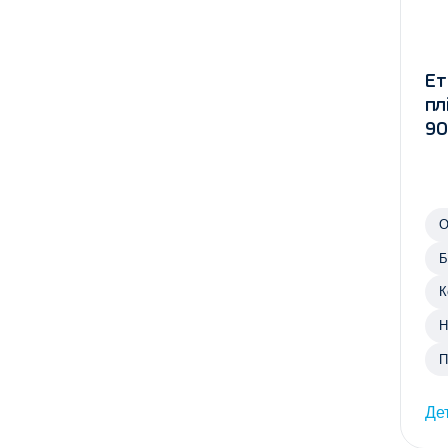
Ет
пл
90
О
Б
К
Н
П
Де