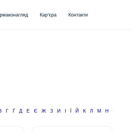
рмаконагляд
Кар'єра
Контакти
В
Г
Ґ
Д
Е
Є
Ж
З
И
І
Ї
Й
К
Л
М
Н
О
П