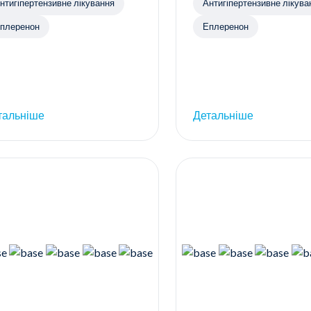
нтигіпертензивне лікування
Антигіпертензивне лікува
плеренон
Еплеренон
тальніше
Детальніше