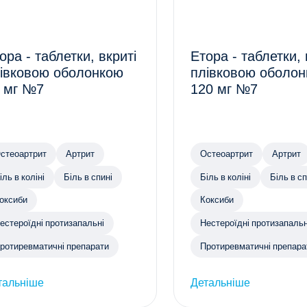
ора - таблетки, вкриті
Етора - таблетки, 
івковою оболонкою
плівковою оболо
 мг №7
120 мг №7
стеоартрит
Артрит
Остеоартрит
Артрит
іль в коліні
Біль в спині
Біль в коліні
Біль в сп
оксиби
Коксиби
естероїдні протизапальні
Нестероїдні протизапальн
ротиревматичні препарати
Протиревматичні препара
тальніше
Детальніше