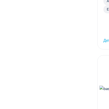
А
Е
Де