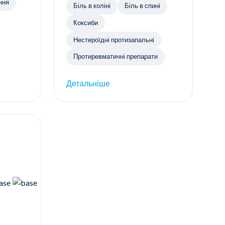
ння
Біль в коліні
Біль в спині
Коксиби
Нестероїдні протизапальні
Протиревматичні препарати
Детальніше