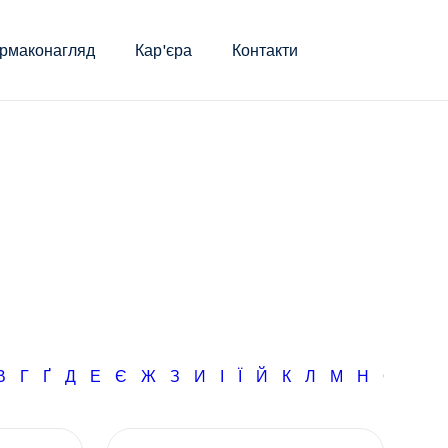
рмаконагляд
Кар'єра
Контакти
В
Г
Ґ
Д
Е
Є
Ж
З
И
І
Ї
Й
К
Л
М
Н
О
П