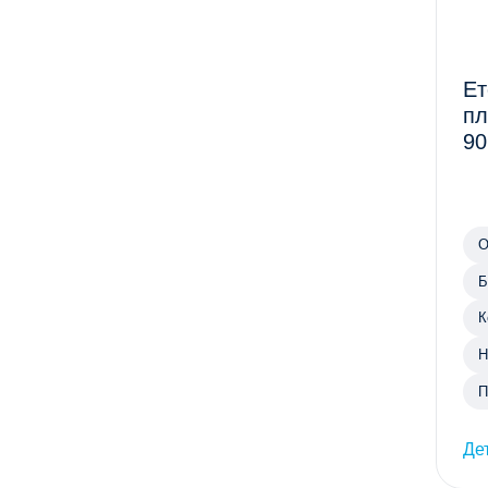
Ет
пл
90
О
Б
К
Н
П
Де