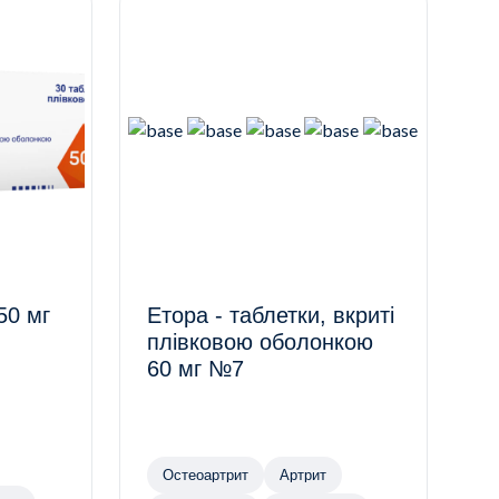
50 мг
Етора - таблетки, вкриті
плівковою оболонкою
60 мг №7
Остеоартрит
Артрит