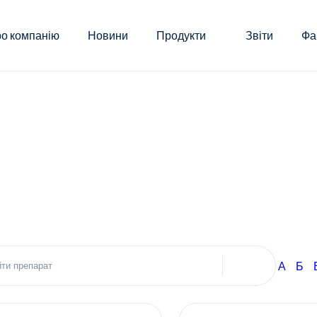
о компанію
Новини
Продукти
Звіти
Фа
А
Б