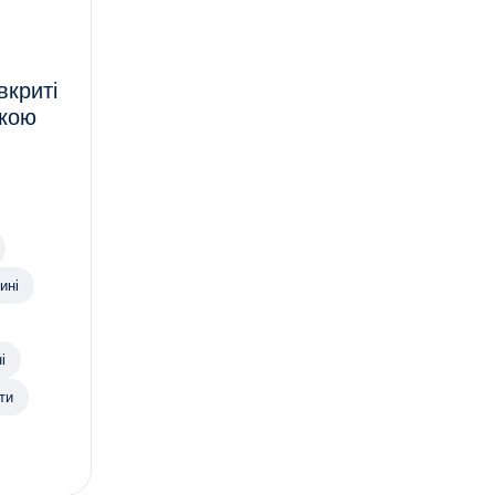
вкриті
нкою
ині
і
ти