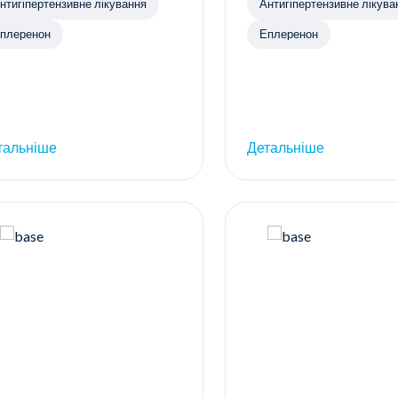
нтигіпертензивне лікування
Антигіпертензивне лікува
плеренон
Еплеренон
тальніше
Детальніше