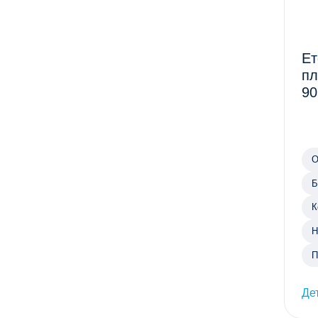
Ет
пл
90
О
Б
К
Н
П
Де