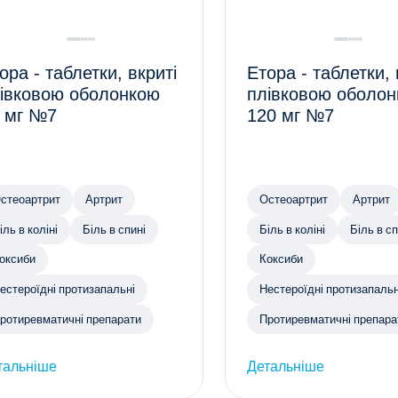
ора - таблетки, вкриті
Етора - таблетки, 
івковою оболонкою
плівковою оболо
 мг №7
120 мг №7
стеоартрит
Артрит
Остеоартрит
Артрит
іль в коліні
Біль в спині
Біль в коліні
Біль в сп
оксиби
Коксиби
естероїдні протизапальні
Нестероїдні протизапальн
ротиревматичні препарати
Протиревматичні препара
тальніше
Детальніше