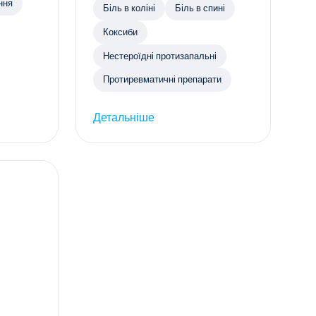
ння
Біль в коліні
Біль в спині
Коксиби
Нестероїдні протизапальні
Протиревматичні препарати
Детальніше