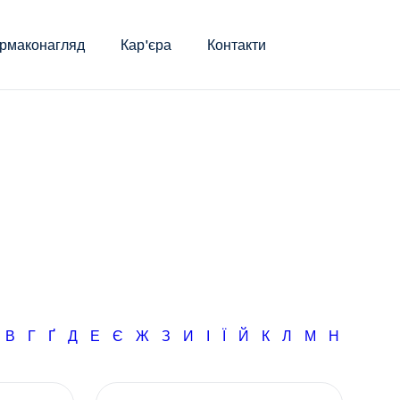
рмаконагляд
Кар'єра
Контакти
Б
В
Г
Ґ
Д
Е
Є
Ж
З
И
І
Ї
Й
К
Л
М
Н
О
П