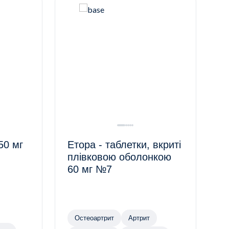
50 мг
Етора - таблетки, вкриті
плівковою оболонкою
60 мг №7
Остеоартрит
Артрит