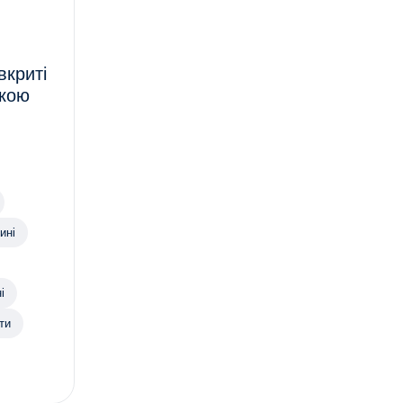
вкриті
нкою
ині
і
ти