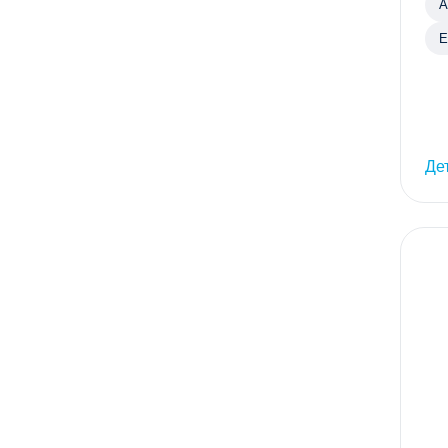
А
Е
Де