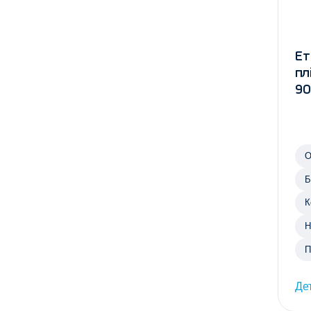
Ет
пл
90
О
Б
К
Н
П
Де