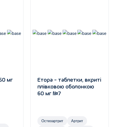
50 мг
Етора - таблетки, вкриті
плівковою оболонкою
60 мг №7
Остеоартрит
Артрит