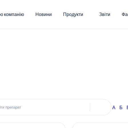
о компанію
Новини
Продукти
Звіти
Фа
А
Б