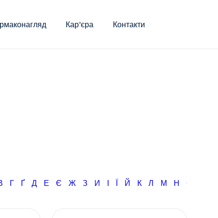
рмаконагляд
Кар'єра
Контакти
В
Г
Ґ
Д
Е
Є
Ж
З
И
І
Ї
Й
К
Л
М
Н
О
П