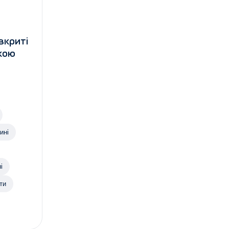
вкриті
кою
ині
і
ти