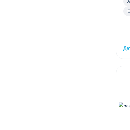
А
Е
Де