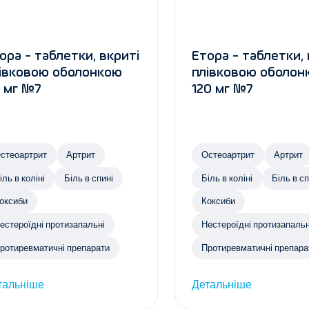
ора - таблетки, вкриті
Етора - таблетки, 
івковою оболонкою
плівковою оболон
 мг №7
120 мг №7
стеоартрит
Артрит
Остеоартрит
Артрит
іль в коліні
Біль в спині
Біль в коліні
Біль в сп
оксиби
Коксиби
естероїдні протизапальні
Нестероїдні протизапальн
ротиревматичні препарати
Протиревматичні препара
тальніше
Детальніше