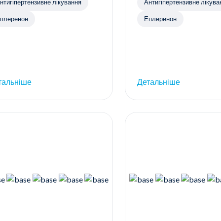
нтигіпертензивне лікування
Антигіпертензивне лікува
плеренон
Еплеренон
тальніше
Детальніше