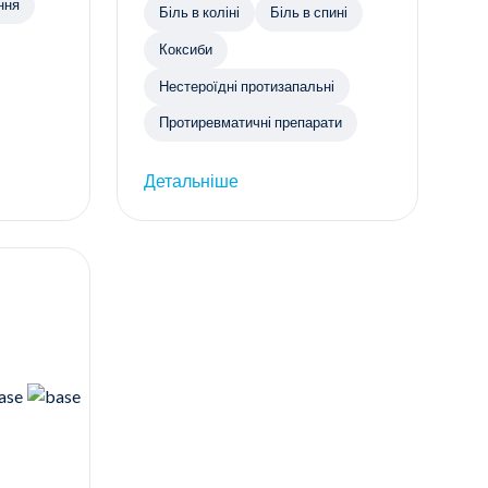
ння
Біль в коліні
Біль в спині
Коксиби
Нестероїдні протизапальні
Протиревматичні препарати
Детальніше